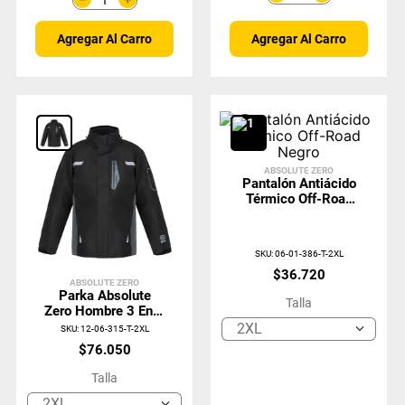
Agregar Al Carro
Agregar Al Carro
ABSOLUTE ZERO
Pantalón Antiácido
Térmico Off-Road
Negro
SKU
:
06-01-386-T-2XL
$
36
.
720
ABSOLUTE ZERO
Parka Absolute
Talla
Zero Hombre 3 En 1
Negro Z-8000
2XL
SKU
:
12-06-315-T-2XL
$
76
.
050
Talla
2XL