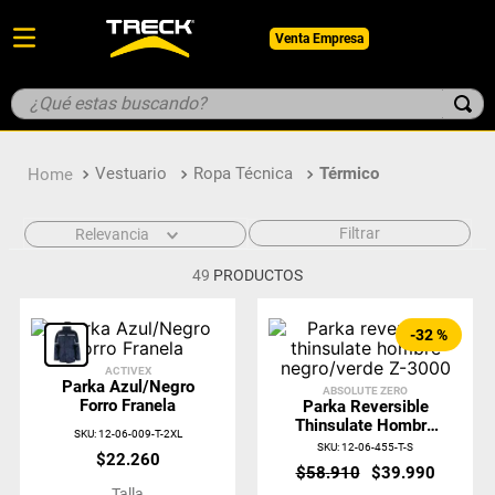
Venta Empresa
¿Qué estas buscando?
TÉRMINOS MÁS BUSCADOS
Vestuario
Ropa Técnica
Térmico
1
.
botin
2
.
pantalon
Filtrar
Relevancia
3
.
guantes
49
PRODUCTOS
4
.
geologo
5
.
casco
-
32 %
ACTIVEX
Parka Azul/Negro
ABSOLUTE ZERO
Forro Franela
Parka Reversible
Thinsulate Hombre
SKU
:
12-06-009-T-2XL
Negro/verde Z-
SKU
:
12-06-455-T-S
$
22
.
260
3000
$
58
.
910
$
39
.
990
Talla