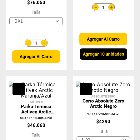
$
76
.
050
＋
－
Talla
2XL
Agregar Al Carro
＋
－
Agregar 10 unidades
Agregar Al Carro
ABSOLUTE ZERO
Gorro Absolute Zero
ACTIVEX
Arctic Negro
Parka Térmica
Activex Arctic
SKU
:
116-20-005-T-L-XL
Naranja/Azul
SKU
:
116-20-006-T-2XL
$
4290
$
46
.
060
Talla
Talla