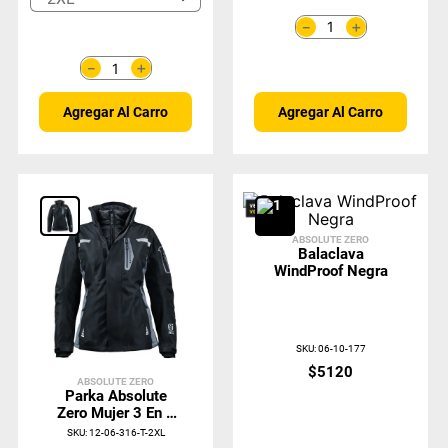
＋
－
＋
－
Agregar Al Carro
Agregar Al Carro
ABSOLUTE ZERO
Balaclava
WindProof Negra
SKU
:
06-10-177
$
5120
ABSOLUTE ZERO
Parka Absolute
Zero Mujer 3 En 1
Negro Z-8100
SKU
:
12-06-316-T-2XL