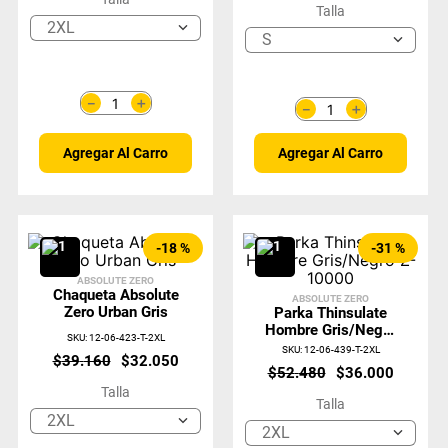
Talla
2XL
S
＋
－
＋
－
Agregar Al Carro
Agregar Al Carro
-
18 %
-
31 %
ABSOLUTE ZERO
Chaqueta Absolute
ABSOLUTE ZERO
Zero Urban Gris
Parka Thinsulate
Hombre Gris/Negro
SKU
:
12-06-423-T-2XL
Z-10000
SKU
:
12-06-439-T-2XL
$
39
.
160
$
32
.
050
$
52
.
480
$
36
.
000
Talla
Talla
2XL
2XL