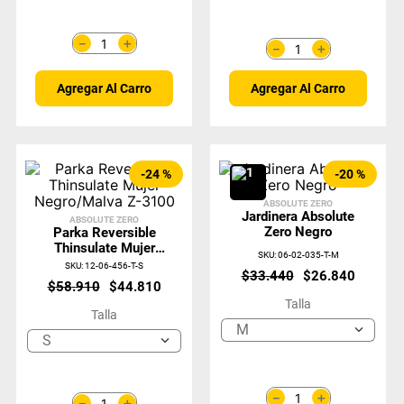
＋
－
＋
－
Agregar Al Carro
Agregar Al Carro
-
24 %
-
20 %
ABSOLUTE ZERO
Jardinera Absolute
ABSOLUTE ZERO
Zero Negro
Parka Reversible
Thinsulate Mujer
SKU
:
06-02-035-T-M
Negro/Malva Z-
SKU
:
12-06-456-T-S
$
33
.
440
$
26
.
840
3100
$
58
.
910
$
44
.
810
Talla
Talla
M
S
＋
－
＋
－