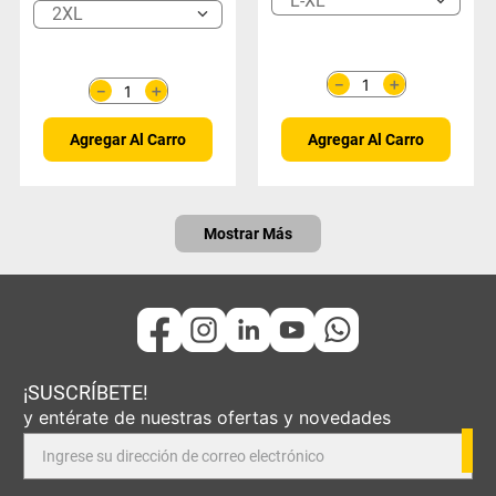
L-XL
2XL
＋
－
＋
－
Agregar Al Carro
Agregar Al Carro
Mostrar Más
¡SUSCRÍBETE!
y entérate de nuestras ofertas y novedades