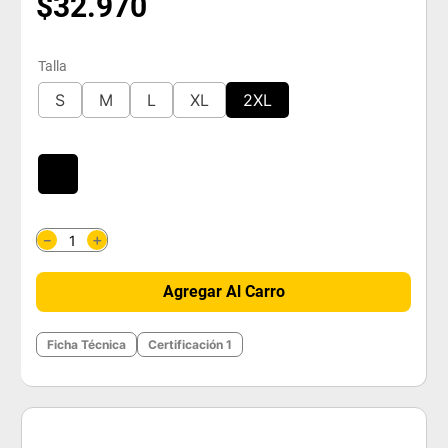
$
32
.
970
Talla
S
M
L
XL
2XL
＋
－
Agregar Al Carro
Ficha Técnica
Certificación 1