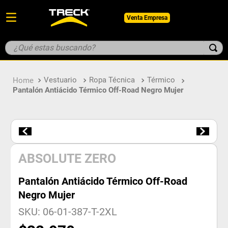
Venta Empresa
¿Qué estas buscando?
TÉRMINOS MÁS BUSCADOS
Vestuario
Ropa Técnica
Térmico
1
.
botin
Pantalón Antiácido Térmico Off-Road Negro Mujer
2
.
pantalon
3
.
guantes
4
.
geologo
5
.
casco
ABSOLUTE ZERO
Pantalón Antiácido Térmico Off-Road
Negro Mujer
SKU
:
06-01-387-T-2XL