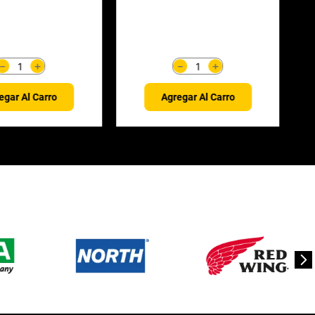
＋
＋
－
－
egar Al Carro
Agregar Al Carro