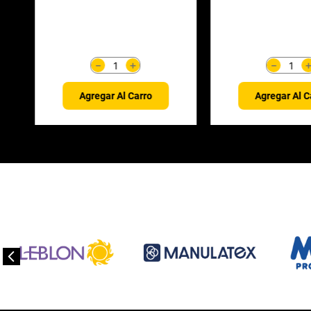
＋
－
－
Agregar Al Carro
Agregar Al C