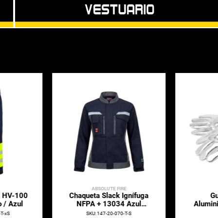
RO
ABSOLUTE FIRE
A
nd H2600
Balaclava Ignífuga
Blusa 
rino
Absolute Fire 12Cal
Poliést
FRBALAT NFPA Azul
-T-S
SK