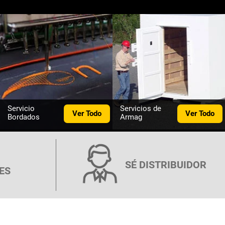
Servicio
Servicios de
Ver Todo
Ver Todo
Bordados
Armag
SÉ DISTRIBUIDOR
ES