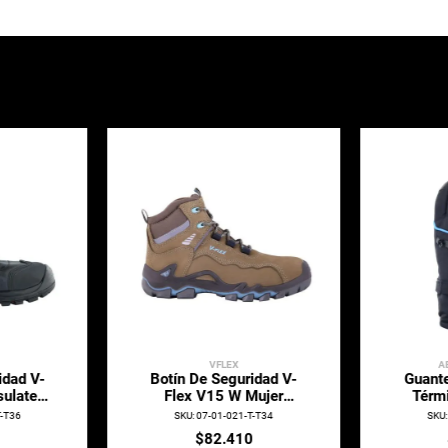
RO
VFLEX
A
e Zero
Botín De Seguridad V-
Primer
egro Z-
Flex V76 Thinsulate®
Zero 
T-2XL
SKU
:
07-01-129-T-T35
SKU
0
$
55
.
930