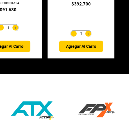
$
19
.
220
$
62
.
360
＋
＋
－
－
egar Al Carro
Agregar Al Carro