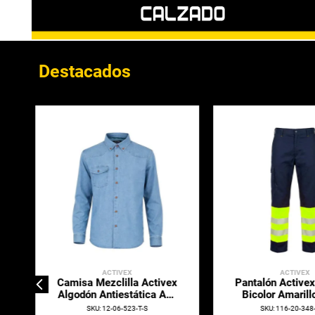
Destacados
ACTIVEX
ABSOLUTE ZE
Botin De Seguridad
Camisa Lightwi
Activex AX1
UV Azul Ma
SKU
:
104-20-016-T-34
SKU
:
116-20-258