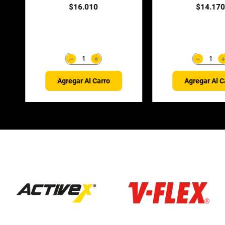
$
18
.
810
$
19
.
22
＋
－
－
Agregar Al Carro
Agregar Al C