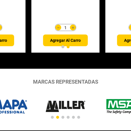
＋
＋
－
arro
Agregar Al Carro
Agr
MARCAS REPRESENTADAS