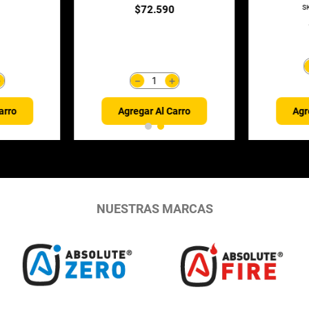
0
SKU
:
116-20-227
$
11
.
310
＋
－
＋
arro
Agr
Agregar Al Carro
NUESTRAS MARCAS