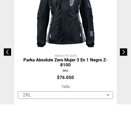
ABSOLUTE ZERO
Parka Absolute Zero Mujer 3 En 1 Negro Z-
8100
SKU
:
$
76
.
050
Talla
2XL
＋
－
Agregar Al Carro