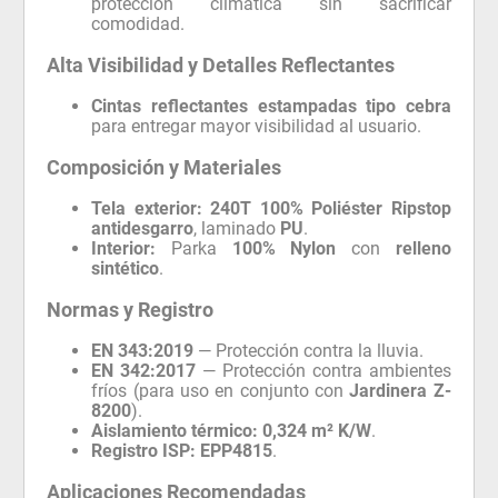
protección climática sin sacrificar
comodidad.
Alta Visibilidad y Detalles Reflectantes
Cintas reflectantes estampadas tipo cebra
para entregar mayor visibilidad al usuario.
Composición y Materiales
Tela exterior:
240T 100% Poliéster Ripstop
antidesgarro
, laminado
PU
.
Interior:
Parka
100% Nylon
con
relleno
sintético
.
Normas y Registro
EN 343:2019
— Protección contra la lluvia.
EN 342:2017
— Protección contra ambientes
fríos (para uso en conjunto con
Jardinera Z-
8200
).
Aislamiento térmico:
0,324 m² K/W
.
Registro ISP:
EPP4815
.
Aplicaciones Recomendadas