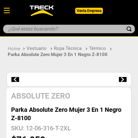
Venta Empresa
¿Qué estas buscando?
TÉRMINOS MÁS BUSCADOS
Vestuario
Ropa Técnica
Térmico
1
.
botin
Parka Absolute Zero Mujer 3 En 1 Negro Z-8100
2
.
pantalon
3
.
guantes
4
.
geologo
5
.
casco
ABSOLUTE ZERO
Parka Absolute Zero Mujer 3 En 1 Negro
Z-8100
SKU
:
12-06-316-T-2XL