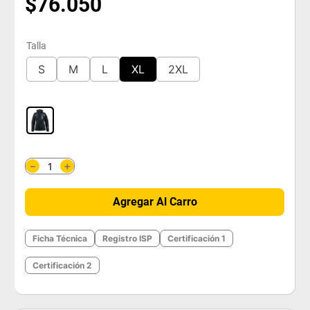
$
76
.
050
Talla
S
M
L
XL
2XL
＋
－
Agregar Al Carro
Ficha Técnica
Registro ISP
Certificación 1
Certificación 2