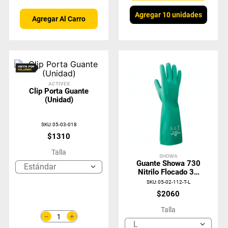
Agregar 10 unidades
Agregar Al Carro
ACTIVEX
Clip Porta Guante
(Unidad)
SKU
:
05-03-018
$
1310
Talla
SHOWA
Guante Showa 730
Estándar
Nitrilo Flocado 33
Cms
SKU
:
05-02-112-T-L
$
2060
Talla
＋
－
L