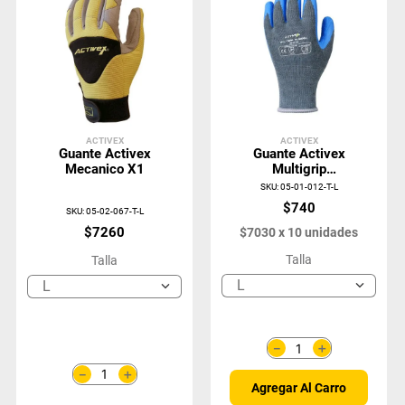
ACTIVEX
ACTIVEX
Guante Activex
Guante Activex
Mecanico X1
Multigrip
Algodon/Latex
SKU
:
05-01-012-T-L
Gris/Azul
$
740
SKU
:
05-02-067-T-L
$
7260
$
7030
x
10
unidades
Talla
Talla
L
L
＋
－
＋
－
Agregar Al Carro