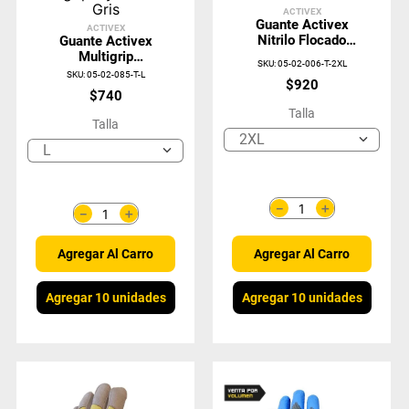
ACTIVEX
Guante Activex
ACTIVEX
Nitrilo Flocado
Guante Activex
Verde
Multigrip
SKU
:
05-02-006-T-2XL
Nylon/Nitrilo Gris
SKU
:
05-02-085-T-L
$
920
$
740
Talla
Talla
2XL
L
＋
－
＋
－
Agregar Al Carro
Agregar Al Carro
Agregar 10 unidades
Agregar 10 unidades