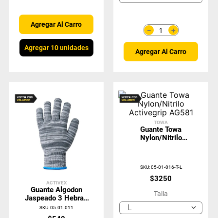
Agregar Al Carro
＋
－
Agregar 10 unidades
Agregar Al Carro
TOWA
Guante Towa
Nylon/Nitrilo
Activegrip AG581
SKU
:
05-01-016-T-L
$
3250
ACTIVEX
Guante Algodon
Talla
Jaspeado 3 Hebras
Pig. 1 Cara
L
SKU
:
05-01-011