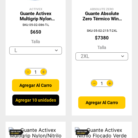
ACTIVEX
ABSOLUTE ZERO
Guante Activex
Guante Absolute
Multigrip Nylon
Zero Térmico Wind
PU/Negro
Light II
SKU
:
05-02-086-T-L
SKU
:
05-02-215-T-2XL
$
650
$
7380
Talla
Talla
L
2XL
＋
－
＋
－
Agregar Al Carro
Agregar 10 unidades
Agregar Al Carro