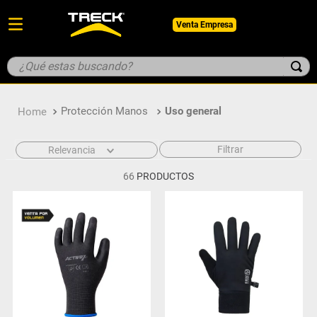
Venta Empresa
¿Qué estas buscando?
TÉRMINOS MÁS BUSCADOS
Protección Manos
Uso general
1
.
botin
2
.
pantalon
Filtrar
Relevancia
3
.
guantes
66
PRODUCTOS
4
.
geologo
5
.
casco