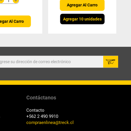
＋
－
Agregar Al Carro
Agregar 10 unidades
egar Al Carro
Contáctanos
Contacto
a
+562 2 490 9910
compraenlinea@treck.cl