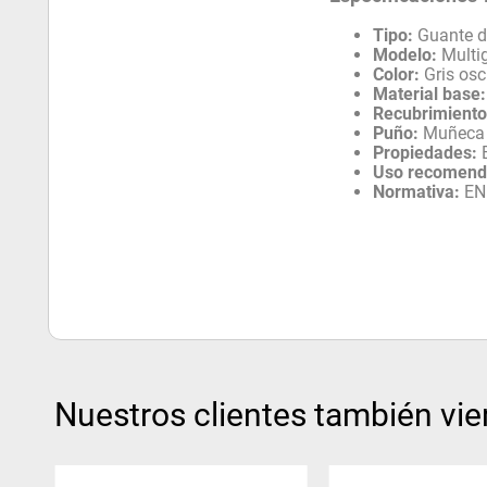
Tipo:
Guante de
Modelo:
Multig
Color:
Gris oscu
Material base:
Recubrimiento
Puño:
Muñeca t
Propiedades:
B
Uso recomend
Normativa:
EN
Nuestros clientes también vie