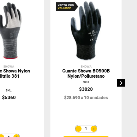
SHOWA
SHOWA
e Showa Nylon
Guante Showa BO500B
itrilo 381
Nylon/Poliuretano
SKU
:
$
3020
SKU
:
$
5360
$
28
.
690
x
10
unidades
＋
－