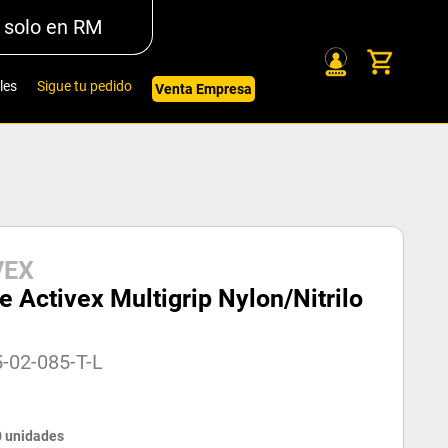
 solo en RM
les
Sigue tu pedido
Venta Empresa
VEX
e Activex Multigrip Nylon/Nitrilo
-02-085-T-L
0
0
unidades