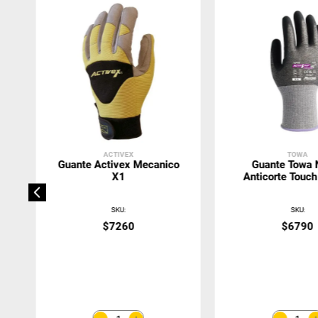
ACTIVEX
TOWA
Guante Activex Mecanico
Guante Towa N
X1
Anticorte Touch
Kunai 53
SKU
:
SKU
:
$
7260
$
6790