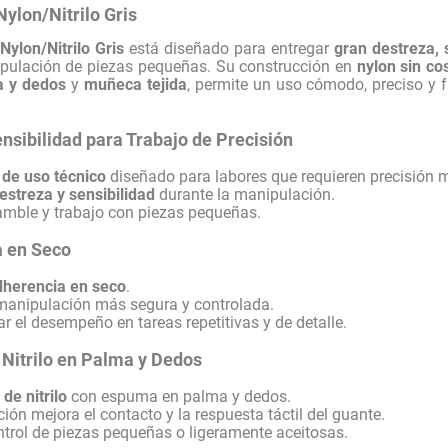
Nylon/Nitrilo Gris
Nylon/Nitrilo Gris
está diseñado para entregar
gran destreza, 
pulación de piezas pequeñas. Su construcción en
nylon sin co
 y dedos
y
muñeca tejida
, permite un uso cómodo, preciso y 
ensibilidad para Trabajo de Precisión
 de uso técnico
diseñado para labores que requieren precisión 
estreza y sensibilidad
durante la manipulación.
amble y trabajo con piezas pequeñas.
 en Seco
dherencia en seco
.
manipulación más segura y controlada.
r el desempeño en tareas repetitivas y de detalle.
Nitrilo en Palma y Dedos
de nitrilo
con espuma en palma y dedos.
ión mejora el contacto y la respuesta táctil del guante.
ntrol de piezas pequeñas o ligeramente aceitosas.