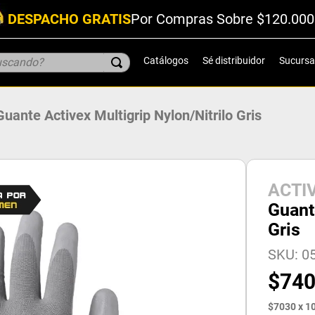
DESPACHO GRATIS
Por Compras Sobre $120.000
scando?
Catálogos
Sé distribuidor
Sucursa
Guante Activex Multigrip Nylon/Nitrilo Gris
ACTI
Guant
Gris
SKU
:
05
$
74
$
7030
x
1