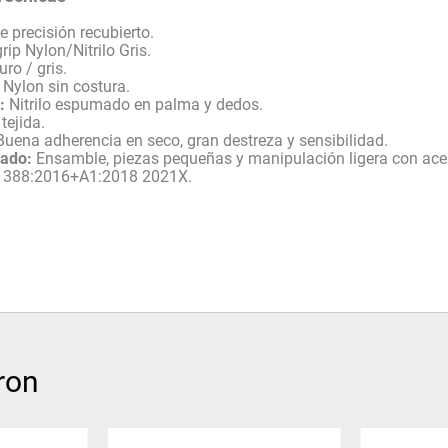
 precisión recubierto.
rip Nylon/Nitrilo Gris.
ro / gris.
Nylon sin costura.
:
Nitrilo espumado en palma y dedos.
ejida.
uena adherencia en seco, gran destreza y sensibilidad.
ado:
Ensamble, piezas pequeñas y manipulación ligera con acei
 388:2016+A1:2018 2021X.
ron