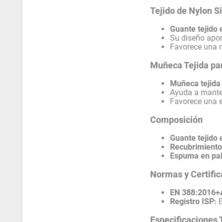
Tejido de Nylon 
Guante tejido 
Su diseño apo
Favorece una m
Muñeca Tejida pa
Muñeca tejida
Ayuda a manten
Favorece una e
Composición
Guante tejido 
Recubrimiento 
Espuma en pa
Normas y Certifi
EN 388:2016+
Registro ISP:
E
Especificaciones 