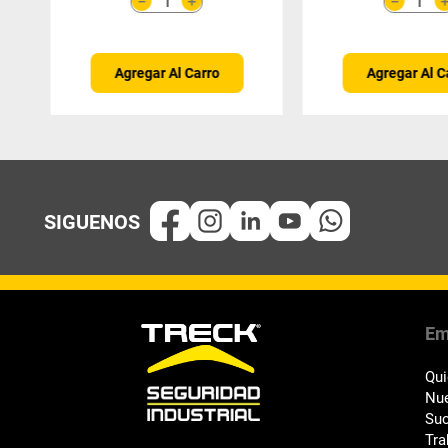
＋
－
－
Agregar Al Carro
Agregar Al C
Em
Qu
Nue
Suc
Tra