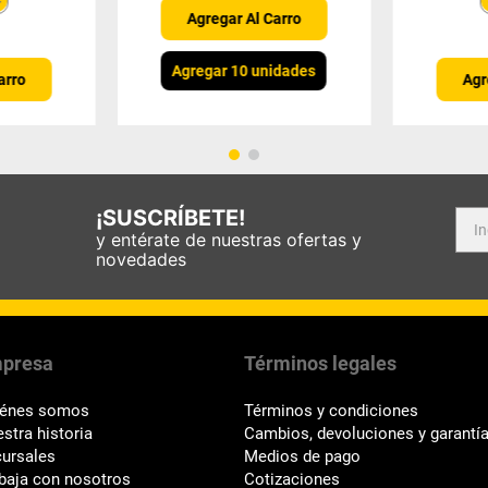
＋
Agregar Al Carro
Agregar 10 unidades
arro
Agr
¡SUSCRÍBETE!
y entérate de nuestras ofertas y
novedades
presa
Términos legales
iénes somos
Términos y condiciones
stra historia
Cambios, devoluciones y garantí
ursales
Medios de pago
baja con nosotros
Cotizaciones