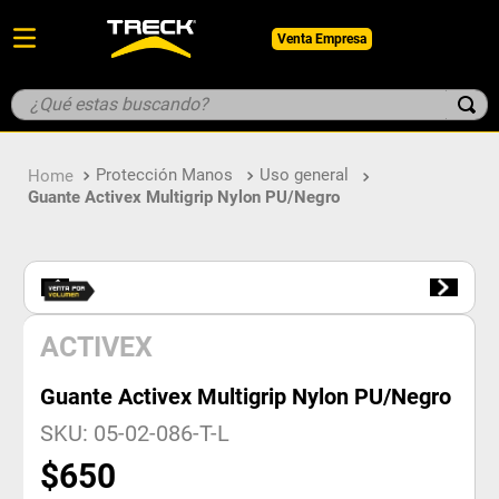
Venta Empresa
¿Qué estas buscando?
TÉRMINOS MÁS BUSCADOS
Protección Manos
Uso general
1
.
botin
Guante Activex Multigrip Nylon PU/Negro
2
.
pantalon
3
.
guantes
4
.
geologo
5
.
casco
ACTIVEX
Guante Activex Multigrip Nylon PU/Negro
SKU
:
05-02-086-T-L
$
650