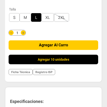
Talla
S
M
L
XL
2XL
＋
－
Agregar Al Carro
Agregar 10 unidades
Ficha Técnica
Registro ISP
Especificaciones: