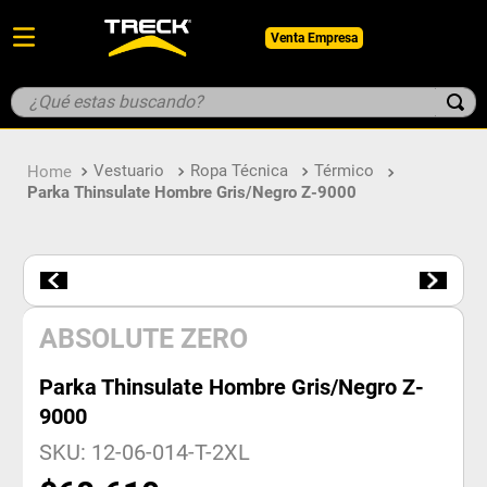
Venta Empresa
¿Qué estas buscando?
TÉRMINOS MÁS BUSCADOS
Vestuario
Ropa Técnica
Térmico
1
.
botin
Parka Thinsulate Hombre Gris/Negro Z-9000
2
.
guantes
3
.
pantalon
4
.
geologo
5
.
casco
ABSOLUTE ZERO
Parka Thinsulate Hombre Gris/Negro Z-
9000
SKU
:
12-06-014-T-2XL