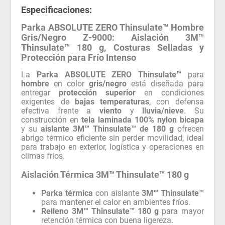
Especificaciones:
Parka ABSOLUTE ZERO Thinsulate™ Hombre
Gris/Negro Z-9000: Aislación 3M™
Thinsulate™ 180 g, Costuras Selladas y
Protección para Frío Intenso
La
Parka ABSOLUTE ZERO Thinsulate™
para
hombre
en color
gris/negro
está diseñada para
entregar
protección superior
en condiciones
exigentes de
bajas temperaturas
, con defensa
efectiva frente a
viento
y
lluvia/nieve
. Su
construcción en
tela laminada 100% nylon bicapa
y su
aislante 3M™ Thinsulate™ de 180 g
ofrecen
abrigo térmico eficiente sin perder movilidad, ideal
para trabajo en exterior, logística y operaciones en
climas fríos.
Aislación Térmica 3M™ Thinsulate™ 180 g
Parka térmica
con aislante
3M™ Thinsulate™
para mantener el calor en ambientes fríos.
Relleno 3M™ Thinsulate™ 180 g
para mayor
retención térmica con buena ligereza.