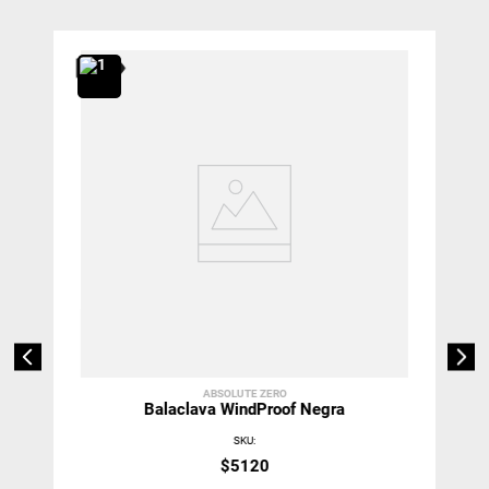
ABSOLUTE ZERO
Balaclava WindProof Negra
SKU
:
$
5120