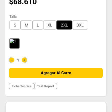
$
68
.
610
Talla
S
M
L
XL
2XL
3XL
＋
－
Agregar Al Carro
Ficha Técnica
Test Report