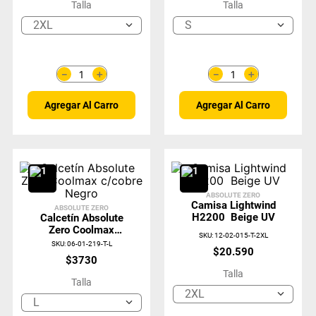
Talla
Talla
2XL
S
＋
＋
－
－
Agregar Al Carro
Agregar Al Carro
ABSOLUTE ZERO
Camisa Lightwind
ABSOLUTE ZERO
H2200 Beige UV
Calcetín Absolute
Zero Coolmax
SKU
:
12-02-015-T-2XL
C/cobre Negro
SKU
:
06-01-219-T-L
$
20
.
590
$
3730
Talla
Talla
2XL
L