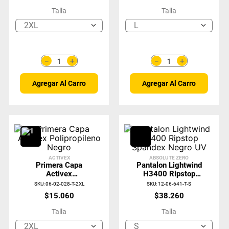
Talla
Talla
2XL
L
＋
＋
－
－
Agregar Al Carro
Agregar Al Carro
ACTIVEX
ABSOLUTE ZERO
Primera Capa
Pantalon Lightwind
Activex
H3400 Ripstop
Polipropileno Negro
Spandex Negro UV
SKU
:
06-02-028-T-2XL
SKU
:
12-06-641-T-S
$
15
.
060
$
38
.
260
Talla
Talla
2XL
S