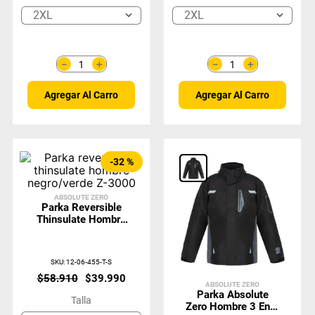
2XL
2XL
＋
＋
－
－
Agregar Al Carro
Agregar Al Carro
-
32 %
ABSOLUTE ZERO
Parka Reversible
Thinsulate Hombre
Negro/verde Z-
3000
SKU
:
12-06-455-T-S
$
58
.
910
$
39
.
990
ABSOLUTE ZERO
Parka Absolute
Talla
Zero Hombre 3 En 1