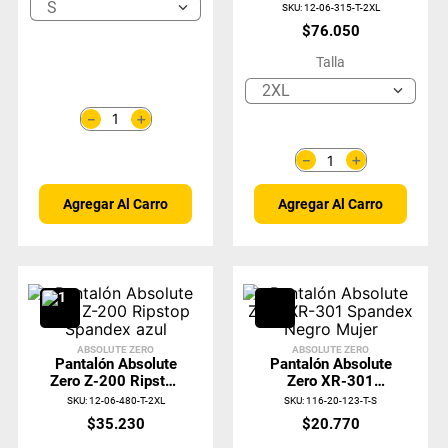
Negro Z-8000
S
SKU
:
12-06-315-T-2XL
$
76
.
050
Talla
2XL
＋
－
＋
－
Agregar Al Carro
Agregar Al Carro
ABSOLUTE ZERO
ABSOLUTE ZERO
Pantalón Absolute
Pantalón Absolute
Zero Z-200 Ripstop
Zero XR-301
Spandex Azul
Spandex Negro
SKU
:
12-06-480-T-2XL
SKU
:
116-20-123-T-S
Mujer
$
35
.
230
$
20
.
770