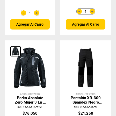
＋
－
＋
－
Agregar Al Carro
Agregar Al Carro
ABSOLUTE ZERO
ABSOLUTE ZERO
Parka Absolute
Pantalón XR-300
Zero Mujer 3 En 1
Spandex Negro
Negro Z-8100
Absolute Zero
SKU
:
12-06-316-T-2XL
SKU
:
116-20-048-T-L
$
76
.
050
$
21
.
250