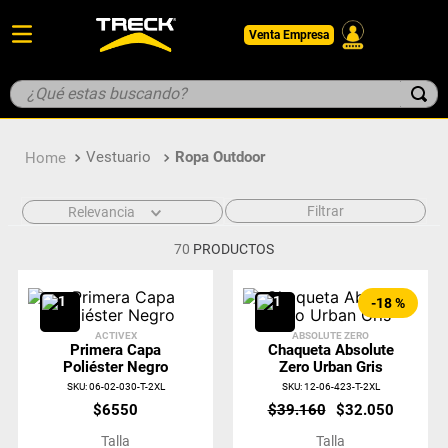
Venta Empresa
¿Qué estas buscando?
TÉRMINOS MÁS BUSCADOS
Vestuario
Ropa Outdoor
1
.
botin
2
.
pantalon
Filtrar
Relevancia
3
.
guantes
70
PRODUCTOS
4
.
geologo
5
.
casco
-
18 %
ACTIVEX
ABSOLUTE ZERO
Primera Capa
Chaqueta Absolute
Poliéster Negro
Zero Urban Gris
SKU
:
06-02-030-T-2XL
SKU
:
12-06-423-T-2XL
$
6550
$
39
.
160
$
32
.
050
Talla
Talla