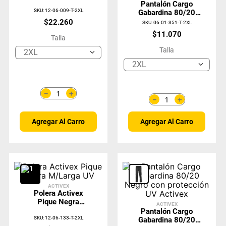
Pantalón Cargo
SKU
:
12-06-009-T-2XL
Gabardina 80/20
Azul Con
$
22
.
260
SKU
:
06-01-351-T-2XL
Protección UV
$
11
.
070
Talla
Activex
Talla
2XL
2XL
＋
－
＋
－
Agregar Al Carro
Agregar Al Carro
ACTIVEX
Polera Activex
Pique Negra
ACTIVEX
M/Larga UV
Pantalón Cargo
SKU
:
12-06-133-T-2XL
Gabardina 80/20