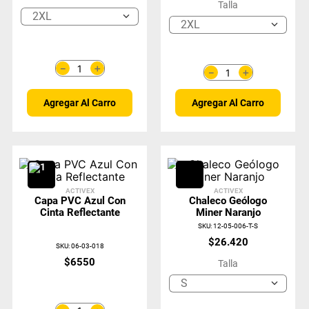
Talla
2XL
2XL
＋
－
＋
－
Agregar Al Carro
Agregar Al Carro
ACTIVEX
ACTIVEX
Capa PVC Azul Con
Chaleco Geólogo
Cinta Reflectante
Miner Naranjo
SKU
:
12-05-006-T-S
$
26
.
420
SKU
:
06-03-018
$
6550
Talla
S