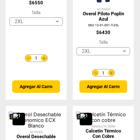
$
6550
ACTIVEX
Talla
Overol Piloto Poplin
Azul
2XL
SKU
:
12-01-001-T-2XL
$
6430
Talla
2XL
＋
－
＋
－
Agregar Al Carro
Agregar Al Carro
ABSOLUTE ZERO
Calcetín Térmico
ACTIVEX
Con Cobre
Overol Desechable