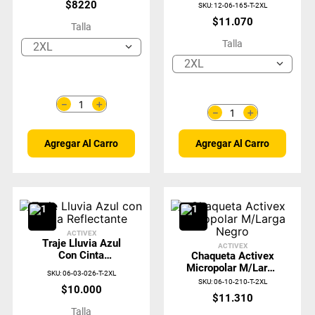
Negro Con
$
8220
SKU
:
12-06-165-T-2XL
Protección UV
$
11
.
070
Talla
Activex
Talla
2XL
2XL
＋
－
＋
－
Agregar Al Carro
Agregar Al Carro
ACTIVEX
Traje Lluvia Azul
ACTIVEX
Con Cinta
Chaqueta Activex
Reflectante
Micropolar M/Larga
SKU
:
06-03-026-T-2XL
Negro
SKU
:
06-10-210-T-2XL
$
10
.
000
$
11
.
310
Talla