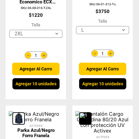
Economico ECX
SKU
:
06-01-312-T-L
Blanco
SKU
:
06-08-010-T-2XL
$
3750
$
1220
Talla
Talla
L
2XL
＋
－
＋
－
Agregar Al Carro
Agregar Al Carro
Agregar 10 unidades
Agregar 10 unidades
ACTIVEX
Parka Azul/Negro
Forro Franela
ACTIVEX