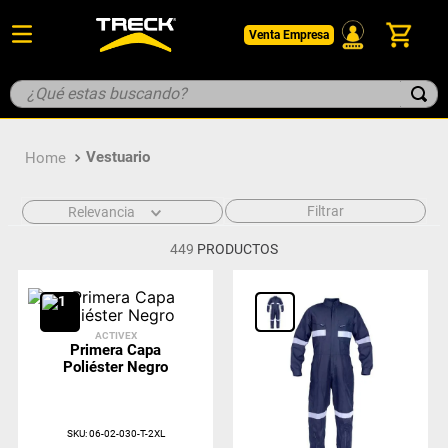
Venta Empresa
¿Qué estas buscando?
TÉRMINOS MÁS BUSCADOS
Vestuario
1
.
botin
2
.
pantalon
Filtrar
Relevancia
3
.
guantes
449
PRODUCTOS
4
.
geologo
5
.
casco
ACTIVEX
Primera Capa
Poliéster Negro
SKU
:
06-02-030-T-2XL