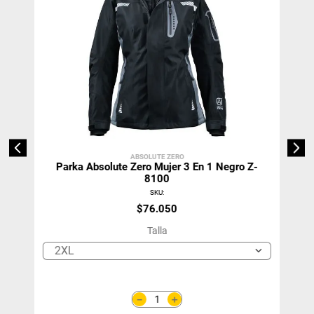
ABSOLUTE ZERO
Parka Absolute Zero Mujer 3 En 1 Negro Z-
8100
SKU
:
$
76
.
050
Talla
2XL
＋
－