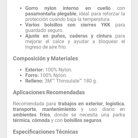
Gorro nylon interno en cuello
con
pasamontaña plegable
, ideal para reforzar la
protección cuando baja la temperatura.
Varios bolsillos con cierres YKK
para
guardado seguro.
Ajuste en puños, caderas y cintura
para
mejorar el calce y ayudar a bloquear el
ingreso de aire frío.
Composición y Materiales
Exterior:
100% Nylon.
Forro:
100% Nylon.
Relleno:
3M™ Thinsulate™ 180 g.
Aplicaciones Recomendadas
Recomendada para
trabajos en exterior
,
logística
,
transporte
,
mantenimiento
y uso diario en
ambientes fríos
, donde se necesita una parka
térmica
,
cómoda
y con
bolsillos seguros
.
Especificaciones Técnicas