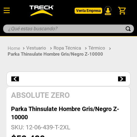
Venta Empresa
¿Qué estas buscando?
TÉRMINOS MÁS BUSCADOS
Vestuario
Ropa Técnica
Térmico
1
.
botin
Parka Thinsulate Hombre Gris/Negro Z-10000
2
.
pantalon
3
.
guantes
4
.
geologo
5
.
casco
ABSOLUTE ZERO
Parka Thinsulate Hombre Gris/Negro Z-
10000
SKU
:
12-06-439-T-2XL