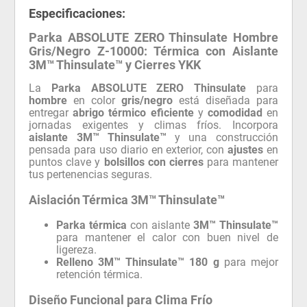
Especificaciones:
Parka ABSOLUTE ZERO Thinsulate Hombre
Gris/Negro Z-10000: Térmica con Aislante
3M™ Thinsulate™ y Cierres YKK
La
Parka ABSOLUTE ZERO Thinsulate
para
hombre
en color
gris/negro
está diseñada para
entregar
abrigo térmico eficiente
y
comodidad
en
jornadas exigentes y climas fríos. Incorpora
aislante 3M™ Thinsulate™
y una construcción
pensada para uso diario en exterior, con
ajustes
en
puntos clave y
bolsillos con cierres
para mantener
tus pertenencias seguras.
Aislación Térmica 3M™ Thinsulate™
Parka térmica
con aislante
3M™ Thinsulate™
para mantener el calor con buen nivel de
ligereza.
Relleno 3M™ Thinsulate™ 180 g
para mejor
retención térmica.
Diseño Funcional para Clima Frío