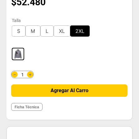
$
52
.
480
Talla
S
M
L
XL
2XL
＋
－
Agregar Al Carro
Ficha Técnica