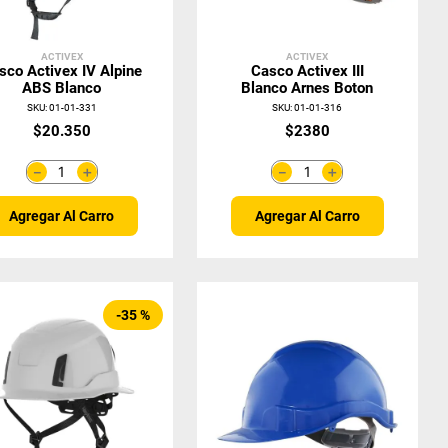
ACTIVEX
ACTIVEX
sco Activex IV Alpine
Casco Activex III
ABS Blanco
Blanco Arnes Boton
SKU
:
01-01-331
SKU
:
01-01-316
$
20
.
350
$
2380
＋
＋
－
－
Agregar Al Carro
Agregar Al Carro
-
35 %