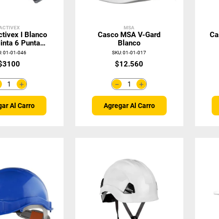
ACTIVEX
MSA
tivex I Blanco
Casco MSA V-Gard
Ca
inta 6 Puntas
Blanco
Ratchet
U
:
01-01-046
SKU
:
01-01-017
$
3100
$
12
.
560
＋
＋
－
－
ar Al Carro
Agregar Al Carro