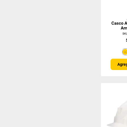
Casco Ac
Ar
SK
Agreg