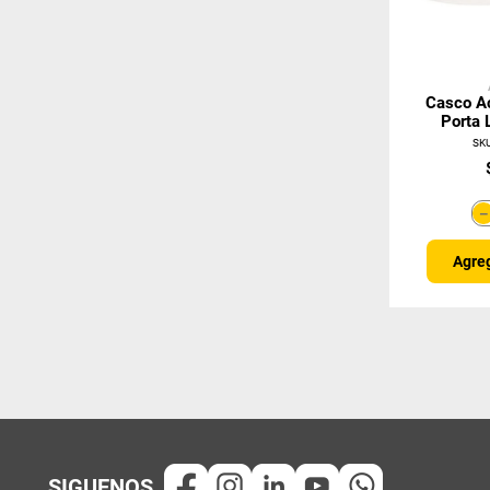
Casco Ac
Porta 
SK
Agreg