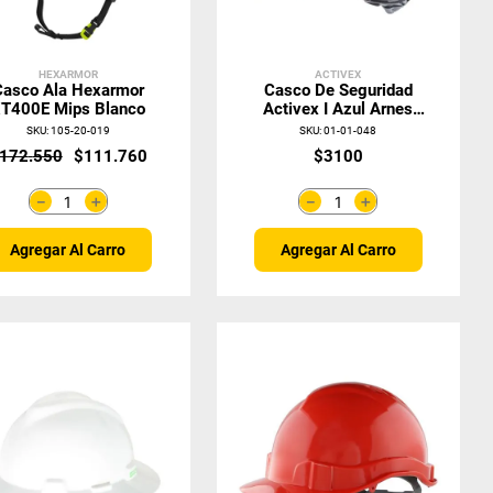
HEXARMOR
ACTIVEX
Casco Ala Hexarmor
Casco De Seguridad
T400E Mips Blanco
Activex I Azul Arnes
Cinta 6 Puntas Ratchet
SKU
:
105-20-019
SKU
:
01-01-048
172
.
550
$
111
.
760
$
3100
＋
＋
－
－
Agregar Al Carro
Agregar Al Carro