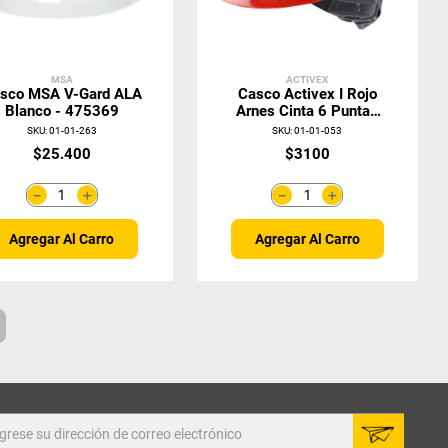
MSA
ACTIVEX
sco MSA V-Gard ALA
Casco Activex I Rojo
Blanco - 475369
Arnes Cinta 6 Puntas
Ratchet
SKU
:
01-01-263
SKU
:
01-01-053
$
25
.
400
$
3100
＋
＋
－
－
Agregar Al Carro
Agregar Al Carro