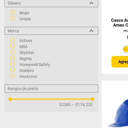
Género
Rojo
Mujer
Unisex
Casco Ac
Arnes C
Marca
SK
Activex
MSA
Skylotec
Segma
Agreg
Honeywell Safety
Steelpro
HexArmor
Rangos de precio
$2380
–
$174.220