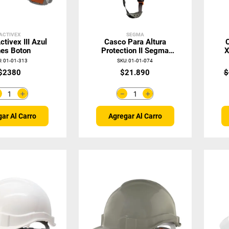
ACTIVEX
SEGMA
tivex III Azul
Casco Para Altura
nes Boton
Protection II Segma
X
Blanco 42301023
U
:
01-01-313
SKU
:
01-01-074
$
2380
$
21
.
890
$
＋
＋
－
－
ar Al Carro
Agregar Al Carro