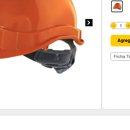
－
Agreg
Ficha T