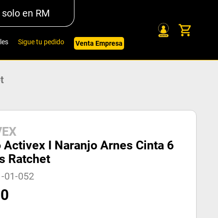
 solo en RM
les
Sigue tu pedido
Venta Empresa
t
VEX
 Activex I Naranjo Arnes Cinta 6
s Ratchet
1-01-052
00