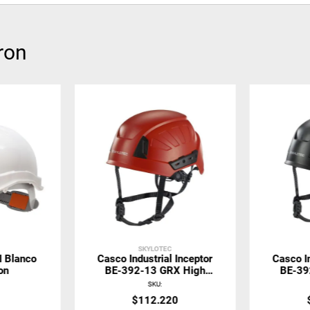
ron
SKYLOTEC
I Blanco
Casco Industrial Inceptor
Casco In
on
BE-392-13 GRX High
BE-39
Voltage Rojo Skylotec
Voltage
SKU
:
$
112
.
220