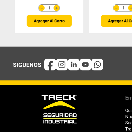
＋
－
－
Agregar Al Carro
Agregar Al C
Em
Qu
Nue
Suc
Tra