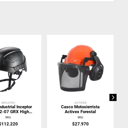
SKYLOTEC
ACTIVEX
dustrial Inceptor
Casco Motosierrista
2-07 GRX High
Activex Forestal
 Negro Skylotec
SKU
:
SKU
:
$
112
.
220
$
27
.
970