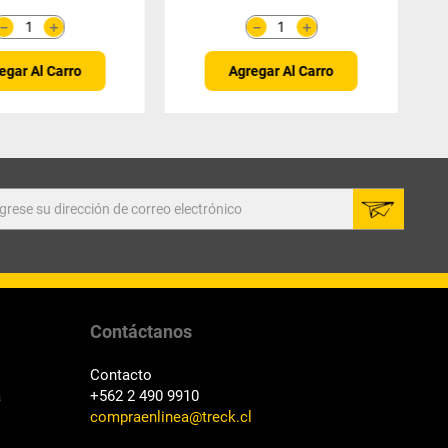
＋
＋
－
－
egar Al Carro
Agregar Al Carro
Contáctanos
Contacto
a
+562 2 490 9910
compraenlinea@treck.cl