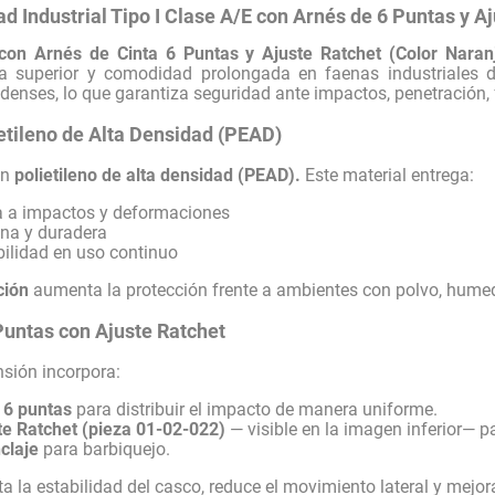
d Industrial Tipo I Clase A/E con Arnés de 6 Puntas y A
con Arnés de Cinta 6 Puntas y Ajuste Ratchet (Color Naran
cia superior y comodidad prolongada en faenas industriales d
denses, lo que garantiza seguridad ante impactos, penetración, f
etileno de Alta Densidad (PEAD)
en
polietileno de alta densidad (PEAD).
Este material entrega:
ia a impactos y deformaciones
ana y duradera
bilidad en uso continuo
ción
aumenta la protección frente a ambientes con polvo, humed
Puntas con Ajuste Ratchet
nsión incorpora:
e 6 puntas
para distribuir el impacto de manera uniforme.
ste Ratchet (pieza 01-02-022)
— visible en la imagen inferior— pa
claje
para barbiquejo.
 la estabilidad del casco, reduce el movimiento lateral y mejor