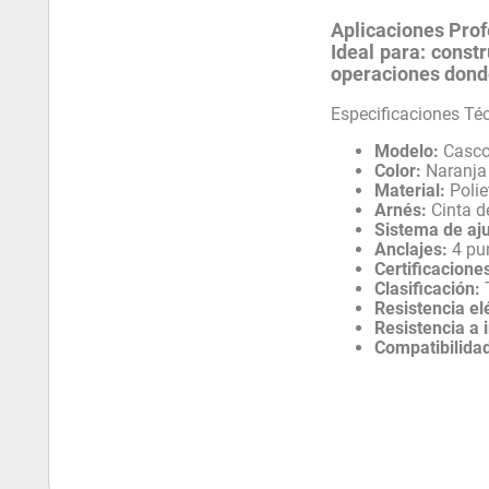
Aplicaciones Prof
Ideal para:
constr
operaciones donde
Especificaciones Té
Modelo:
Casco 
Color:
Naranja
Material:
Polie
Arnés:
Cinta d
Sistema de aju
Anclajes:
4 pu
Certificacione
Clasificación:
T
Resistencia el
Resistencia a 
Compatibilida