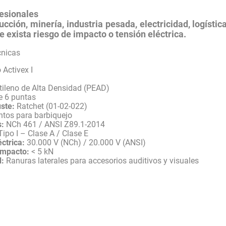
esionales
ucción, minería, industria pesada, electricidad, logístic
 exista riesgo de impacto o tensión eléctrica.
cnicas
Activex I
tileno de Alta Densidad (PEAD)
e 6 puntas
ste:
Ratchet (01-02-022)
ntos para barbiquejo
s:
NCh 461 / ANSI Z89.1-2014
ipo I – Clase A / Clase E
éctrica:
30.000 V (NCh) / 20.000 V (ANSI)
impacto:
< 5 kN
d:
Ranuras laterales para accesorios auditivos y visuales