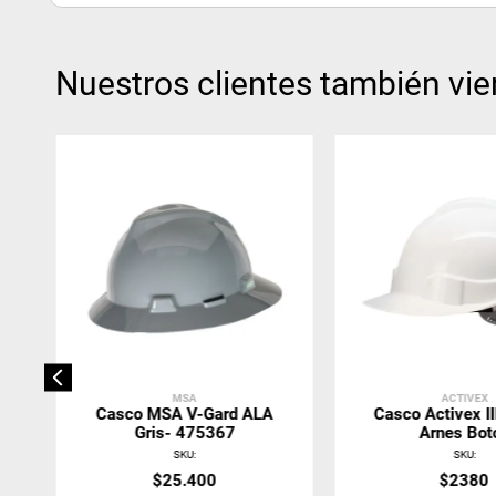
Nuestros clientes también vie
MSA
ACTIVEX
Casco MSA V-Gard ALA
Casco Activex II
Gris- 475367
Arnes Bot
SKU
:
SKU
:
$
25
.
400
$
2380