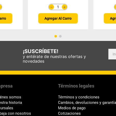
＋
＋
－
arro
Agregar Al Carro
Agr
¡SUSCRÍBETE!
y entérate de nuestras ofertas y
novedades
presa
Términos legales
iénes somos
Términos y condiciones
stra historia
Cambios, devoluciones y garantí
ursales
Medios de pago
baja con nosotros
Cotizaciones