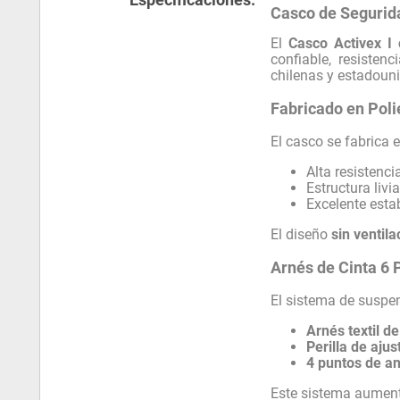
Casco de Segurida
El
Casco Activex I 
confiable, resisten
chilenas y estadouni
Fabricado en Poli
El casco se fabrica 
Alta resistenc
Estructura livi
Excelente esta
El diseño
sin ventila
Arnés de Cinta 6 
El sistema de suspe
Arnés textil d
Perilla de aju
4 puntos de an
Este sistema aumenta