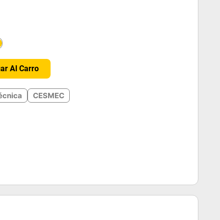
＋
ar Al Carro
écnica
CESMEC