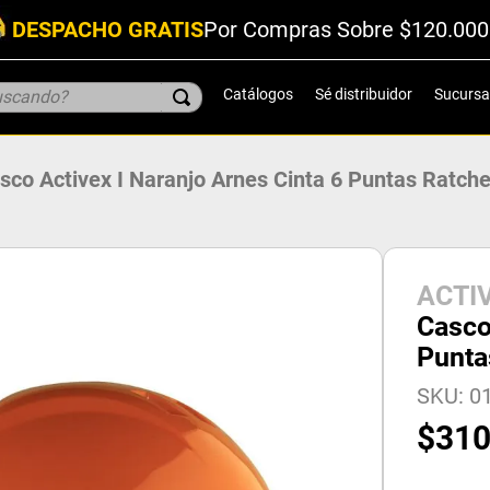
DESPACHO GRATIS
Por Compras Sobre $120.000
scando?
Catálogos
Sé distribuidor
Sucursa
sco Activex I Naranjo Arnes Cinta 6 Puntas Ratche
ACTI
Casco
Punta
SKU
:
0
$
31