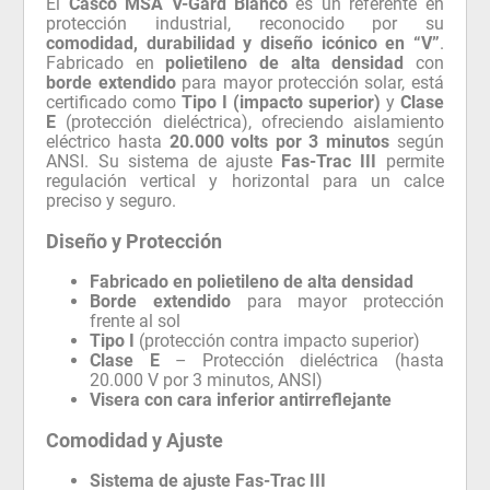
El
Casco MSA V-Gard Blanco
es un referente en
protección industrial, reconocido por su
comodidad, durabilidad y diseño icónico en “V”
.
Fabricado en
polietileno de alta densidad
con
borde extendido
para mayor protección solar, está
certificado como
Tipo I (impacto superior)
y
Clase
E
(protección dieléctrica), ofreciendo aislamiento
eléctrico hasta
20.000 volts por 3 minutos
según
ANSI. Su sistema de ajuste
Fas-Trac III
permite
regulación vertical y horizontal para un calce
preciso y seguro.
Diseño y Protección
Fabricado en polietileno de alta densidad
Borde extendido
para mayor protección
frente al sol
Tipo I
(protección contra impacto superior)
Clase E
– Protección dieléctrica (hasta
20.000 V por 3 minutos, ANSI)
Visera con cara inferior antirreflejante
Comodidad y Ajuste
Sistema de ajuste Fas-Trac III