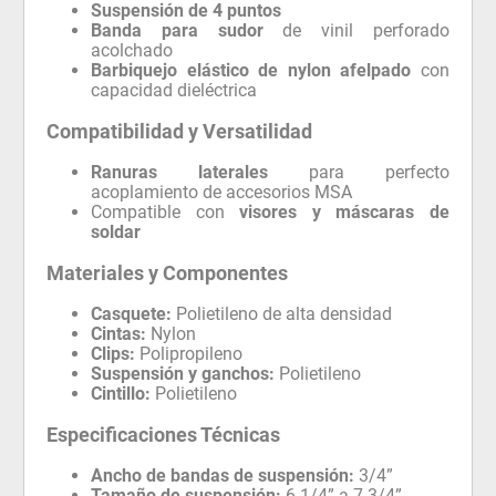
Suspensión de 4 puntos
Banda para sudor
de vinil perforado
acolchado
Barbiquejo elástico de nylon afelpado
con
capacidad dieléctrica
Compatibilidad y Versatilidad
Ranuras laterales
para perfecto
acoplamiento de accesorios MSA
Compatible con
visores y máscaras de
soldar
Materiales y Componentes
Casquete:
Polietileno de alta densidad
Cintas:
Nylon
Clips:
Polipropileno
Suspensión y ganchos:
Polietileno
Cintillo:
Polietileno
Especificaciones Técnicas
Ancho de bandas de suspensión:
3/4”
Tamaño de suspensión:
6 1/4” a 7 3/4”