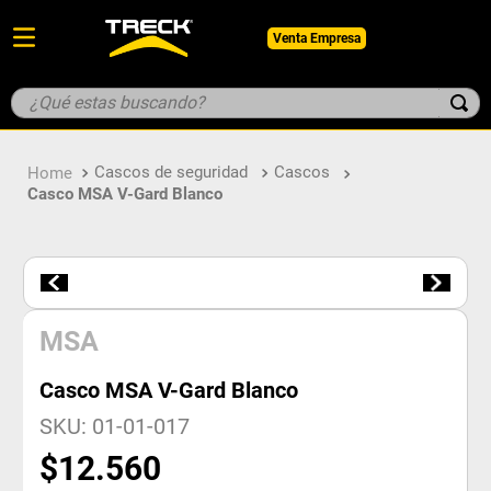
Venta Empresa
¿Qué estas buscando?
TÉRMINOS MÁS BUSCADOS
Cascos de seguridad
Cascos
1
.
botin
Casco MSA V-Gard Blanco
2
.
pantalon
3
.
guantes
4
.
geologo
5
.
casco
MSA
Casco MSA V-Gard Blanco
SKU
:
01-01-017
$
12
.
560