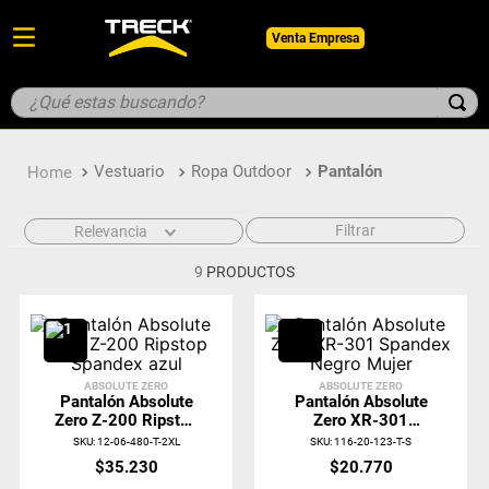
Venta Empresa
¿Qué estas buscando?
TÉRMINOS MÁS BUSCADOS
Vestuario
Ropa Outdoor
Pantalón
1
.
botin
2
.
pantalon
Filtrar
Relevancia
3
.
guantes
9
PRODUCTOS
4
.
geologo
5
.
casco
ABSOLUTE ZERO
ABSOLUTE ZERO
Pantalón Absolute
Pantalón Absolute
Zero Z-200 Ripstop
Zero XR-301
Spandex Azul
Spandex Negro
SKU
:
12-06-480-T-2XL
SKU
:
116-20-123-T-S
Mujer
$
35
.
230
$
20
.
770