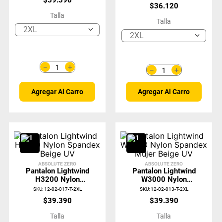
$
39
.
390
Negro UV
$
36
.
120
Talla
Talla
2XL
2XL
＋
－
＋
－
Agregar Al Carro
Agregar Al Carro
ABSOLUTE ZERO
ABSOLUTE ZERO
Pantalon Lightwind
Pantalon Lightwind
H3200 Nylon
W3000 Nylon
Spandex Beige UV
Spandex Mujer
SKU
:
12-02-017-T-2XL
SKU
:
12-02-013-T-2XL
Beige UV
$
39
.
390
$
39
.
390
Talla
Talla