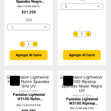
Spandex Negro
Absolute Zero
S
SKU
:
116-20-048-T-L
$
21
.
250
Talla
L
＋
－
＋
－
Agregar Al Carro
Agregar Al Carro
ABSOLUTE ZERO
Pantalon Lightwind
ABSOLUTE ZERO
H3100 Nylon
Pantalon Lightwind
Spandex Gris UV
W3100 Ripstop
SKU
:
12-02-016-T-2XL
Spandex Mujer
SKU
:
12-06-642-T-2XL