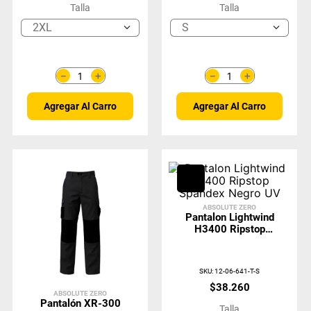
Talla
Talla
2XL
S
＋
＋
－
－
Agregar Al Carro
Agregar Al Carro
ABSOLUTE ZERO
Pantalon Lightwind
H3400 Ripstop
Spandex Negro UV
SKU
:
12-06-641-T-S
$
38
.
260
ABSOLUTE ZERO
Pantalón XR-300
Talla