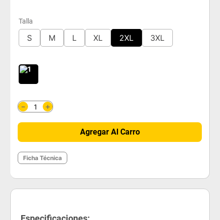
Talla
S
M
L
XL
2XL
3XL
＋
－
Agregar Al Carro
Ficha Técnica
Especificaciones: