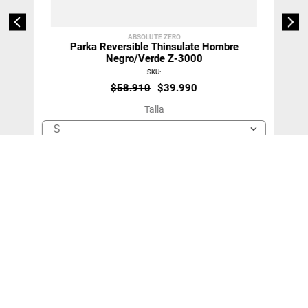
ABSOLUTE ZERO
Parka Reversible Thinsulate Hombre
Negro/verde Z-3000
SKU
:
$
58
.
910
$
39
.
990
Talla
S
＋
－
Agregar Al Carro