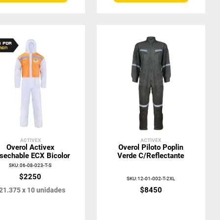
ACTIVEX
ACTIVEX
Overol Activex
Overol Piloto Poplin
sechable ECX Bicolor
Verde C/Reflectante
SKU
:
06-08-023-T-S
$
2250
SKU
:
12-01-002-T-2XL
$
8450
21
.
375
x
10
unidades