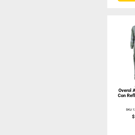
Overol 
Con Ref
SKU
:
1
$