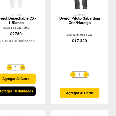
ACTIVEX
ACTIVEX
erol Desechable CX-
Overol Piloto Gabardina
1 Blanco
Gris/Naranjo
SKU
:
06-08-022-T-2XL
$
2780
SKU
:
12-01-013-T-2XL
$
17
.
320
26
.
410
x
10
unidades
＋
－
＋
－
Agregar Al Carro
Agregar 10 unidades
Agregar Al Carro