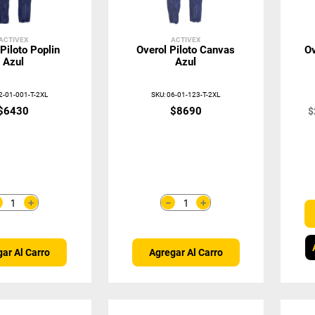
ACTIVEX
ACTIVEX
Piloto Poplin
Overol Piloto Canvas
Ov
Azul
Azul
2-01-001-T-2XL
SKU
:
06-01-123-T-2XL
$
6430
$
8690
$
＋
＋
－
－
ar Al Carro
Agregar Al Carro