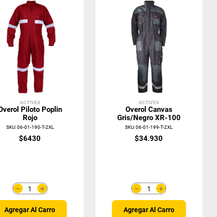
ACTIVEX
ACTIVEX
Overol Piloto Poplin
Overol Canvas
Rojo
Gris/Negro XR-100
SKU
:
06-01-190-T-2XL
SKU
:
06-01-199-T-2XL
$
6430
$
34
.
930
＋
＋
－
－
Agregar Al Carro
Agregar Al Carro