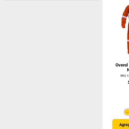
Overol 
SKU
:
1
Agreg