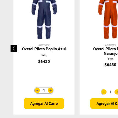
ACTIVEX
ACTIVEX
Overol Piloto Poplin Azul
Overol Piloto 
Naranjo
SKU
:
SKU
:
$
6430
$
6430
＋
－
－
Agregar Al C
Agregar Al Carro