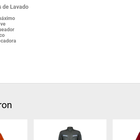
 de Lavado
máximo
ave
ueador
eco
ecadora
ron