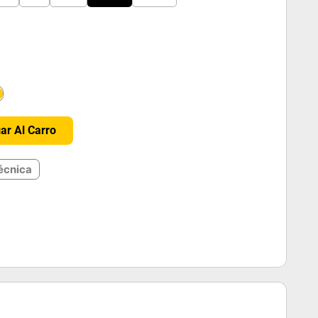
＋
ar Al Carro
écnica