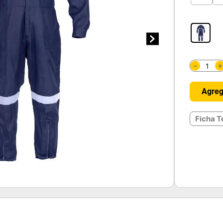
－
Agreg
Ficha T