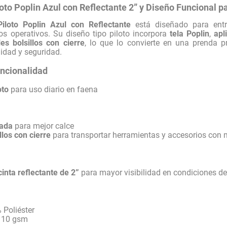
loto Poplin Azul con Reflectante 2” y Diseño Funcional 
Piloto Poplin Azul con Reflectante
está diseñado para ent
os operativos. Su diseño tipo piloto incorpora
tela Poplin
,
apl
les bolsillos con cierre
, lo que lo convierte en una prenda p
lidad y seguridad.
uncionalidad
oto
para uso diario en faena
cada
para mejor calce
llos con cierre
para transportar herramientas y accesorios con
cinta reflectante de 2”
para mayor visibilidad en condiciones de
Poliéster
10 gsm