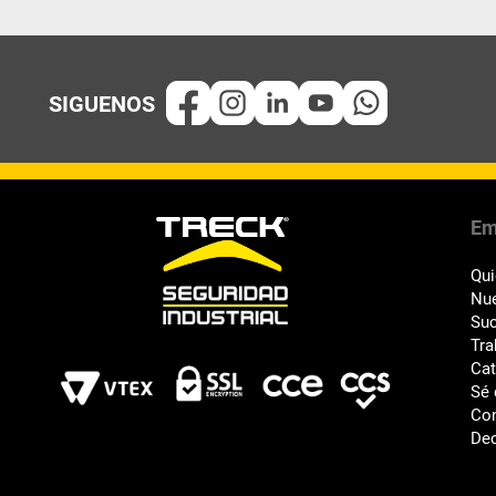
Em
Qu
Nue
Suc
Tra
Ca
Sé 
Co
Dec