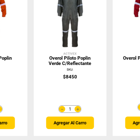
ACTIVEX
Poplin
Overol Piloto Poplin
Overol P
Verde C/Reflectante
SKU
:
$
8450
＋
＋
－
arro
Agregar Al Carro
Agr