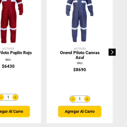
ACTIVEX
ACTIVEX
iloto Poplin Rojo
Overol Piloto Canvas
Azul
SKU
:
SKU
:
$
6430
$
8690
＋
－
＋
－
Agregar Al Carro
egar Al Carro