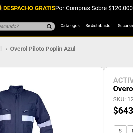
DESPACHO GRATIS
Por Compras Sobre $120.000
scando?
Catálogos
Sé distribuidor
Sucursa
l
Overol Piloto Poplin Azul
ACTI
Overol
SKU
:
12
$
64
S