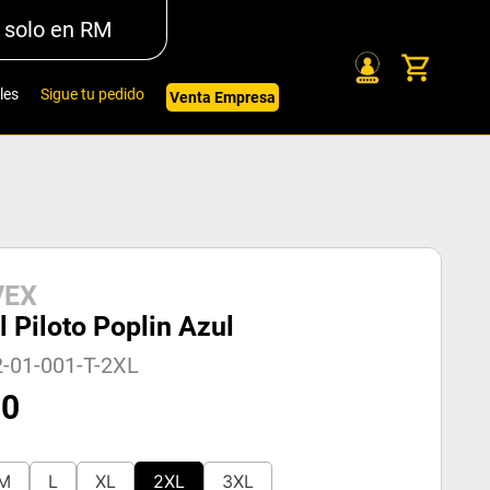
 solo en RM
les
Sigue tu pedido
Venta Empresa
VEX
 Piloto Poplin Azul
-01-001-T-2XL
30
M
L
XL
2XL
3XL