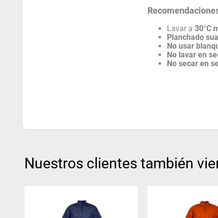
Recomendaciones
Lavar a
30°C 
Planchado su
No usar blanq
No lavar en s
No secar en s
Nuestros clientes también vie