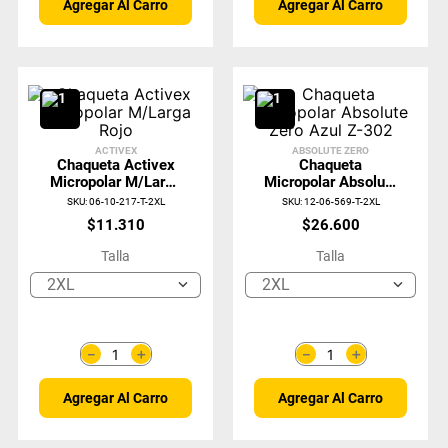
Agregar Al Carro
Agregar Al Carro
ACTIVEX
ABSOLUTE ZERO
Chaqueta Activex
Chaqueta
Micropolar M/Larga
Micropolar Absolute
Rojo
Zero Azul Z-302
SKU
:
06-10-217-T-2XL
SKU
:
12-06-569-T-2XL
$
11
.
310
$
26
.
600
Talla
Talla
2XL
2XL
＋
＋
－
－
Agregar Al Carro
Agregar Al Carro