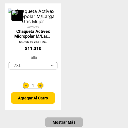
ACTIVEX
Chaqueta Activex
Micropolar M/Larga
Gris Mujer
SKU
:
06-10-213-T-2XL
$
11
.
310
Talla
2XL
＋
－
Agregar Al Carro
Mostrar Más