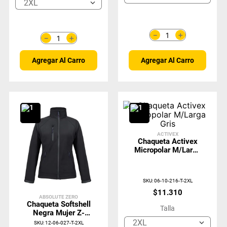
2XL
＋
－
＋
－
Agregar Al Carro
Agregar Al Carro
ACTIVEX
Chaqueta Activex
Micropolar M/Larga
Gris
SKU
:
06-10-216-T-2XL
$
11
.
310
ABSOLUTE ZERO
Chaqueta Softshell
Talla
Negra Mujer Z-
1600
2XL
SKU
:
12-06-027-T-2XL