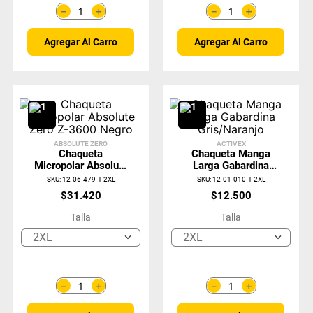
＋
＋
－
－
Agregar Al Carro
Agregar Al Carro
ABSOLUTE ZERO
ACTIVEX
Chaqueta
Chaqueta Manga
Micropolar Absolute
Larga Gabardina
Zero Z-3600 Negro
Gris/Naranjo
SKU
:
12-06-479-T-2XL
SKU
:
12-01-010-T-2XL
$
31
.
420
$
12
.
500
Talla
Talla
2XL
2XL
＋
＋
－
－