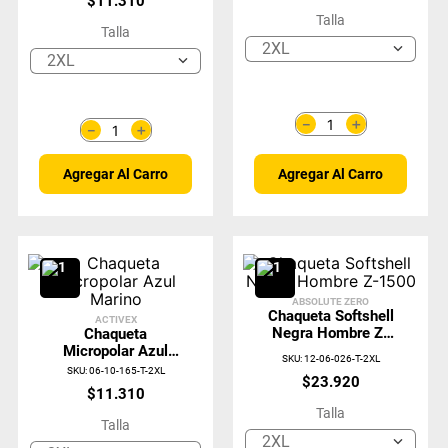
$
11
.
310
Talla
Talla
2XL
2XL
＋
－
＋
－
Agregar Al Carro
Agregar Al Carro
ABSOLUTE ZERO
Chaqueta Softshell
ACTIVEX
Negra Hombre Z-
Chaqueta
1500
Micropolar Azul
SKU
:
12-06-026-T-2XL
Marino
SKU
:
06-10-165-T-2XL
$
23
.
920
$
11
.
310
Talla
Talla
2XL