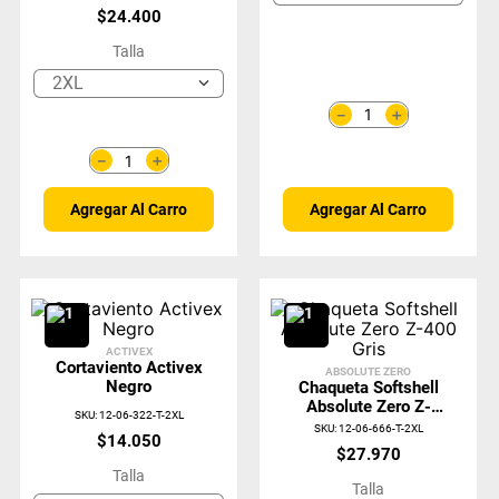
$
24
.
400
Talla
2XL
＋
－
＋
－
Agregar Al Carro
Agregar Al Carro
ACTIVEX
Cortaviento Activex
ABSOLUTE ZERO
Negro
Chaqueta Softshell
Absolute Zero Z-
SKU
:
12-06-322-T-2XL
400 Gris
SKU
:
12-06-666-T-2XL
$
14
.
050
$
27
.
970
Talla
Talla