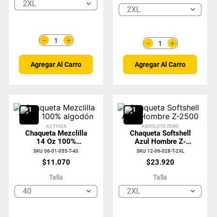
2XL
2XL
＋
－
＋
－
Agregar Al Carro
Agregar Al Carro
ACTIVEX
ABSOLUTE ZERO
Chaqueta Mezclilla
Chaqueta Softshell
14 Oz 100%
Azul Hombre Z-
Algodón
2500
SKU
:
06-01-055-T-40
SKU
:
12-06-028-T-2XL
$
11
.
070
$
23
.
920
Talla
Talla
40
2XL