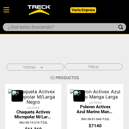
Venta Empresa
¿Qué estas buscando?
TÉRMINOS MÁS BUSCADOS
1
.
botin
2
.
pantalon
3
.
guantes
Filtrar
Ventas
4
.
geologo
52
PRODUCTOS
5
.
casco
ACTIVEX
Poleron Activex
ACTIVEX
Azul Marino Manga
Chaqueta Activex
Larga
Micropolar M/Larga
SKU
:
06-01-040-T-2XL
Negro
SKU
:
06-10-210-T-2XL
$
7140