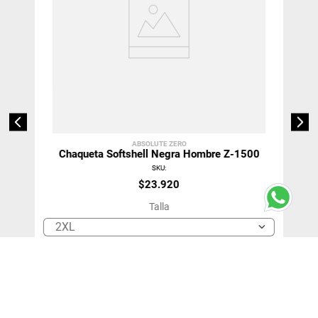
ABSOLUTE ZERO
Chaqueta Softshell Negra Hombre Z-1500
SKU
:
$
23
.
920
Talla
2XL
＋
－
Agregar Al Carro