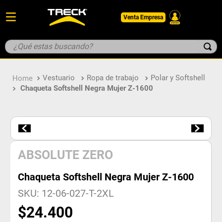
Venta Empresa
¿Qué estas buscando?
TÉRMINOS MÁS BUSCADOS
Vestuario
Ropa de trabajo
Polar y Softshell
1
.
botin
Chaqueta Softshell Negra Mujer Z-1600
2
.
guantes
3
.
pantalon
4
.
geologo
5
.
casco
ABSOLUTE ZERO
Chaqueta Softshell Negra Mujer Z-1600
SKU
:
12-06-027-T-2XL
$
24
.
400