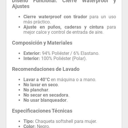
Diseño Funcional: Cierre Waterproof y
Ajustes
Cierre waterproof con tirador
para un uso
más práctico.
Ajuste en puños, caderas y cintura
para
mejor calce y control de entrada de aire.
Composición y Materiales
Exterior:
94% Poliéster / 6% Elastano.
Interior:
100% Poliéster (Polar).
Recomendaciones de Lavado
Lavar a 40°C
en máquina o a mano.
No lavar en seco
.
No planchar
.
No secar en secadora
.
No usar blanqueador
.
Especificaciones Técnicas
Tipo:
Chaqueta softshell para mujer.
Color:
Negro.