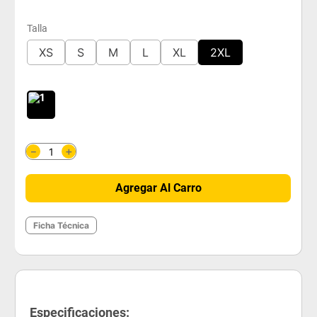
Talla
XS
S
M
L
XL
2XL
＋
－
Agregar Al Carro
Ficha Técnica
Especificaciones: