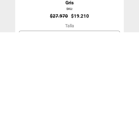
Gris
SKU
:
$
27
.
970
$
19
.
210
Talla
2XL
＋
－
Agregar Al Carro
¡SUSCRÍBETE!
y entérate de nuestras ofertas y novedades