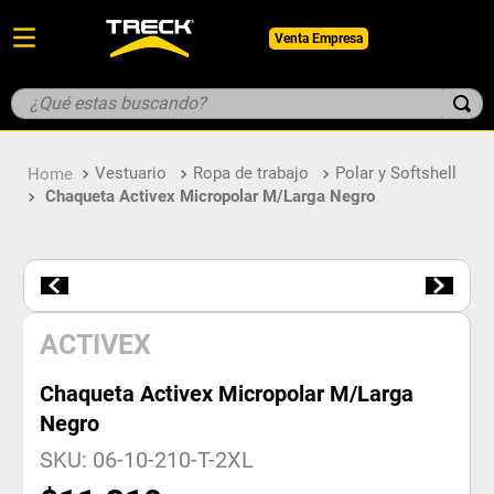
Venta Empresa
¿Qué estas buscando?
TÉRMINOS MÁS BUSCADOS
Vestuario
Ropa de trabajo
Polar y Softshell
1
.
botin
Chaqueta Activex Micropolar M/Larga Negro
2
.
pantalon
3
.
guantes
4
.
geologo
5
.
casco
ACTIVEX
Chaqueta Activex Micropolar M/Larga
Negro
SKU
:
06-10-210-T-2XL