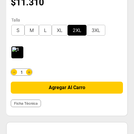
$
11
.
310
Talla
S
M
L
XL
2XL
3XL
＋
－
Agregar Al Carro
Ficha Técnica