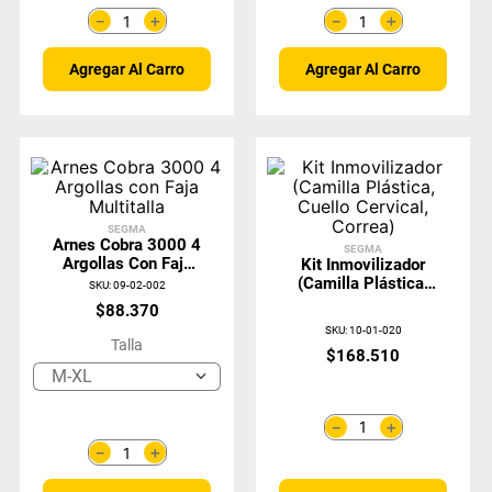
＋
＋
－
－
Agregar Al Carro
Agregar Al Carro
SEGMA
Arnes Cobra 3000 4
SEGMA
Argollas Con Faja
Kit Inmovilizador
Multitalla
(Camilla Plástica,
SKU
:
09-02-002
Cuello Cervical,
$
88
.
370
Correa)
SKU
:
10-01-020
Talla
$
168
.
510
M-XL
＋
－
＋
－