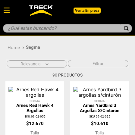
Venta Empresa
¿Qué estas buscando?
TÉRMINOS MÁS BUSCADOS
Segma
1
.
botin
2
.
guantes
Filtrar
Relevancia
3
.
pantalon
90
PRODUCTOS
4
.
geologo
5
.
casco
SEGMA
SEGMA
Arnes Red Hawk 4
Arnes Yardbird 3
Argollas
Argollas S/cinturón
SKU
:
09-02-055
SKU
:
09-02-025
$
12
.
670
$
10
.
610
Talla
Talla