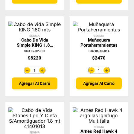
SEGMA
SEGMA
Cabo De Vida
Muñequera
Simple KING 1.80
Portaherramientas
Mts
SKU
:
09-02-028
SKU
:
06-10-014
$
8220
$
2470
＋
＋
－
－
Agregar Al Carro
Agregar Al Carro
SEGMA
Arnes Red Hawk 4
SEGMA