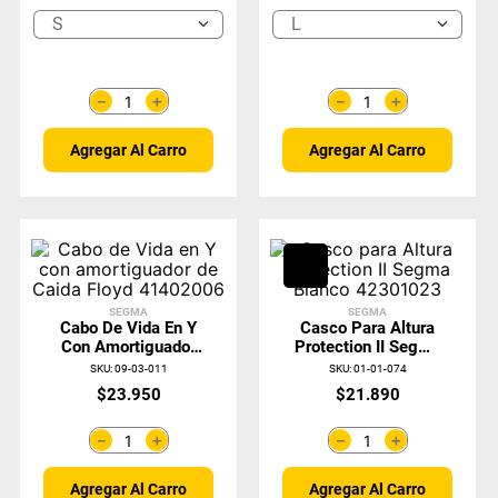
S
L
＋
＋
－
－
Agregar Al Carro
Agregar Al Carro
SEGMA
SEGMA
Cabo De Vida En Y
Casco Para Altura
Con Amortiguador
Protection II Segma
De Caida Floyd
Blanco 42301023
SKU
:
09-03-011
SKU
:
01-01-074
41402006
$
23
.
950
$
21
.
890
＋
＋
－
－
Agregar Al Carro
Agregar Al Carro