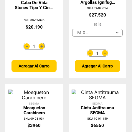
Argollas Ignífugo
Cabo De Vida
Multitalla
Stones Tipo Y Cinta
SKU
:
09-02-014
S/Amortiguador 1.8
$
27
.
520
Mt 41401013
SKU
:
09-02-045
Talla
$
20
.
190
M-XL
＋
－
＋
－
Agregar Al Carro
Agregar Al Carro
SEGMA
SEGMA
Mosqueton
Cinta Antitrauma
Carabinero
SEGMA
SKU
:
09-03-034
SKU
:
10-01-159
$
3960
$
6550