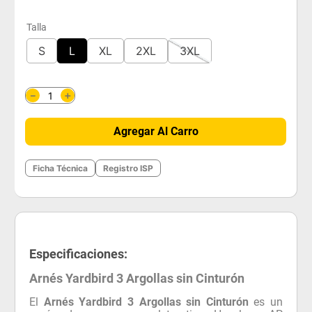
Talla
S
L
XL
2XL
3XL
＋
－
Agregar Al Carro
Ficha Técnica
Registro ISP
Especificaciones:
Arnés Yardbird 3 Argollas sin Cinturón
El
Arnés Yardbird 3 Argollas sin Cinturón
es un