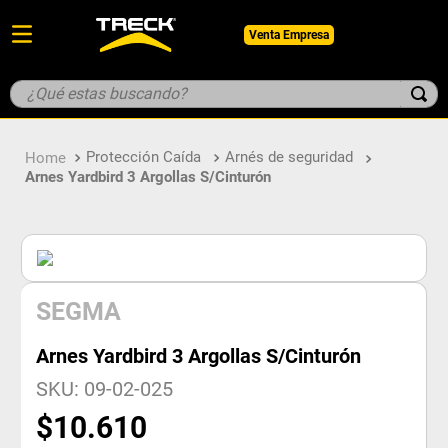
Venta Empresa
¿Qué estas buscando?
TÉRMINOS MÁS BUSCADOS
Protección Caída
Arnés de seguridad
1
.
botin
Arnes Yardbird 3 Argollas S/cinturón
2
.
pantalon
3
.
guantes
4
.
geologo
5
.
casco
SEGMA
Arnes Yardbird 3 Argollas S/cinturón
SKU
:
09-02-025
$
10
.
610