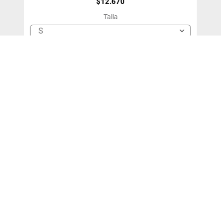
$
12
.
670
Talla
S
＋
－
Agregar Al Carro
¡SUSCRÍBETE!
y entérate de nuestras ofertas y novedades