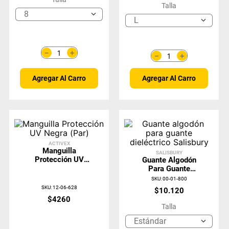
Talla
8
L
＋
－
＋
－
Agregar Al Carro
Agregar Al Carro
ACTIVEX
Manguilla
SALISBURY
Protección UV
Guante Algodón
Negra (Par)
Para Guante
Dieléctrico
SKU
:
00-01-800
Salisbury
SKU
:
12-06-628
$
10
.
120
$
4260
Talla
Estándar