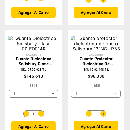
Agregar Al Carro
Agregar Al Carro
SALISBURY
SALISBURY
Guante Dielectrico
Guante Protector
Salisbury Clase
Dielectrico De
00 E0014R
Cuero Salisbury
SKU
:
05-02-023-T-L
SKU
:
05-02-198-T-L
12"NGILP3S
$
146
.
610
$
96
.
330
Talla
Talla
L
L
＋
＋
－
－
Agregar Al Carro
Agregar Al Carro