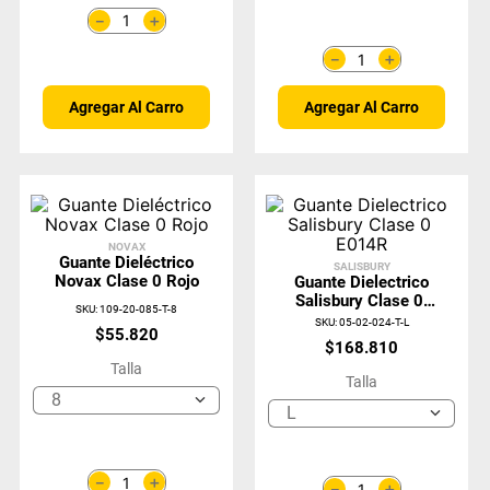
＋
－
＋
－
Agregar Al Carro
Agregar Al Carro
NOVAX
Guante Dieléctrico
SALISBURY
Novax Clase 0 Rojo
Guante Dielectrico
Salisbury Clase 0
SKU
:
109-20-085-T-8
E014R
SKU
:
05-02-024-T-L
$
55
.
820
$
168
.
810
Talla
Talla
8
L
＋
－
＋
－