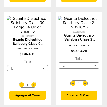
SALISBURY
Guante Dielectrico
SALISBURY
Salisbury Clase 2
Guante Dielectrico
NG216YB
Salisbury Clase 00
SKU
:
05-02-026-T-L
Largo 14 Color
SKU
:
11-01-001-T-9
$
533
.
420
Amarillo
$
146
.
610
Talla
Talla
L
L
＋
－
＋
－
Agregar Al Carro
Agregar Al Carro