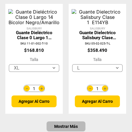
SALISBURY
SALISBURY
Guante Dieléctrico
Guante Dielectrico
Clase 0 Largo 14
Salisbury Clase
Bicolor
1 E114YB
SKU
:
11-01-002-T-10
SKU
:
05-02-025-T-L
Negro/Amarillo
$
168
.
810
$
358
.
490
Talla
Talla
XL
L
＋
＋
－
－
Agregar Al Carro
Agregar Al Carro
Mostrar Más