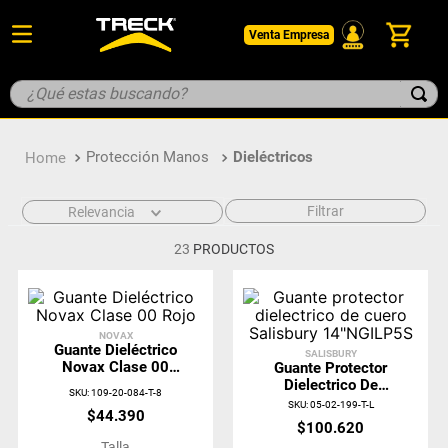
Venta Empresa
¿Qué estas buscando?
TÉRMINOS MÁS BUSCADOS
Protección Manos
Dieléctricos
1
.
botin
2
.
pantalon
Filtrar
Relevancia
3
.
guantes
23
PRODUCTOS
4
.
geologo
5
.
casco
NOVAX
Guante Dieléctrico
SALISBURY
Novax Clase 00
Guante Protector
Rojo
Dielectrico De
SKU
:
109-20-084-T-8
Cuero Salisbury
SKU
:
05-02-199-T-L
$
44
.
390
14"NGILP5S
$
100
.
620
Talla