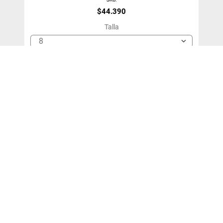
$
44
.
390
Talla
8
＋
－
Agregar Al Carro
¡SUSCRÍBETE!
y entérate de nuestras ofertas y novedades