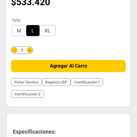
$
533
.
420
Talla
M
L
XL
＋
－
Agregar Al Carro
Ficha Técnica
Registro ISP
Certificación 1
Certificación 2
Especificaciones: