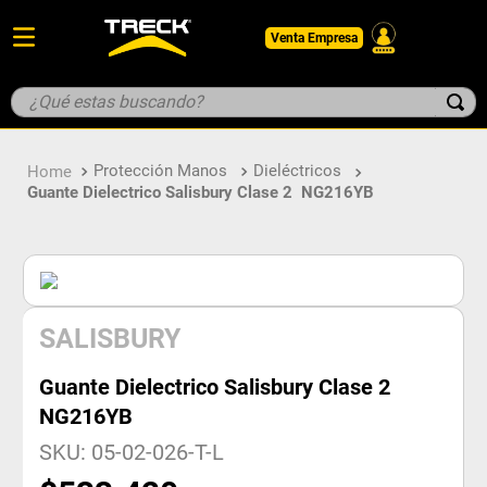
Venta Empresa
¿Qué estas buscando?
TÉRMINOS MÁS BUSCADOS
Protección Manos
Dieléctricos
1
.
botin
Guante Dielectrico Salisbury Clase 2 NG216YB
2
.
guantes
3
.
pantalon
4
.
geologo
5
.
casco
SALISBURY
Guante Dielectrico Salisbury Clase 2
NG216YB
SKU
:
05-02-026-T-L