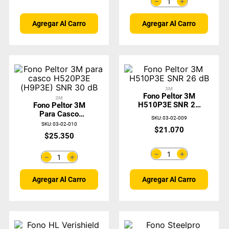
＋
－
Agregar Al Carro
Agregar Al Carro
3M
Fono Peltor 3M
3M
H510P3E SNR 26
Fono Peltor 3M
DB
Para Casco
SKU
:
03-02-009
H520P3E (H9P3E)
SKU
:
03-02-010
$
21
.
070
SNR 30 DB
$
25
.
350
＋
－
＋
－
Agregar Al Carro
Agregar Al Carro