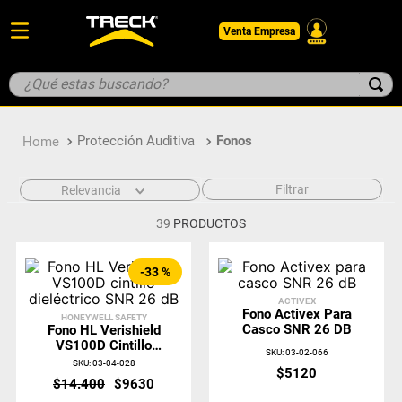
Venta Empresa
¿Qué estas buscando?
TÉRMINOS MÁS BUSCADOS
Protección Auditiva
Fonos
1
.
botin
2
.
guantes
Filtrar
Relevancia
3
.
pantalon
39
PRODUCTOS
4
.
geologo
5
.
casco
-
33 %
ACTIVEX
Fono Activex Para
HONEYWELL SAFETY
Casco SNR 26 DB
Fono HL Verishield
VS100D Cintillo
SKU
:
03-02-066
Dieléctrico SNR 26
SKU
:
03-04-028
$
5120
DB
$
14
.
400
$
9630