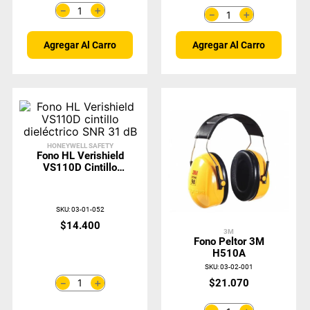
＋
－
＋
－
Agregar Al Carro
Agregar Al Carro
HONEYWELL SAFETY
Fono HL Verishield
VS110D Cintillo
Dieléctrico SNR 31
DB
SKU
:
03-01-052
$
14
.
400
3M
Fono Peltor 3M
H510A
SKU
:
03-02-001
＋
$
21
.
070
－