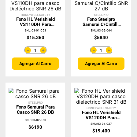
HONEYWELL SAFETY
STEELPRO
Fono HL Verishield
Fono Steelpro
VS110DH Para
Samurai C/Cintillo
Casco Dieléctrico
SNR 27 DB
SKU
:
03-01-053
SKU
:
03-02-064
SNR 26 DB
$
15
.
360
$
5840
＋
＋
－
－
Agregar Al Carro
Agregar Al Carro
STEELPRO
Fono Samurai Para
HONEYWELL SAFETY
Casco SNR 26 DB
Fono HL Verishield
VS120DH Para
SKU
:
03-02-053
Casco Dieléctrico
SKU
:
03-04-027
$
6190
SNR 31 DB
$
19
.
400