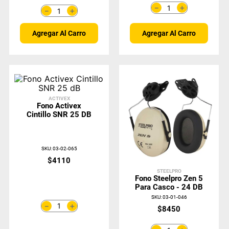
＋
－
＋
－
Agregar Al Carro
Agregar Al Carro
ACTIVEX
Fono Activex
Cintillo SNR 25 DB
SKU
:
03-02-065
$
4110
STEELPRO
Fono Steelpro Zen 5
Para Casco - 24 DB
SKU
:
03-01-046
＋
－
$
8450