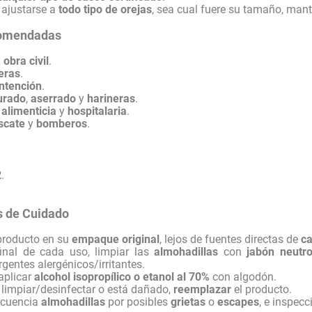
 ajustarse a
todo tipo de orejas
, sea cual fuere su tamaño, man
comendadas
y
obra civil
.
eras
.
ntención
.
turado
,
aserrado
y
harineras
.
,
alimenticia
y
hospitalaria
.
scate
y
bomberos
.
2
.
 de Cuidado
producto en su
empaque original
, lejos de fuentes directas de
ca
inal de cada uso, limpiar las
almohadillas
con
jabón neutr
gentes alergénicos/irritantes.
aplicar
alcohol isopropílico o etanol al 70%
con algodón.
 limpiar/desinfectar o está dañado,
reemplazar
el producto.
ecuencia
almohadillas
por posibles
grietas
o
escapes
, e inspec