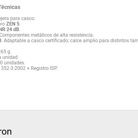
Técnicas
jera para casco.
pro
ZEN 5
.
NR 24 dB
.
Componentes metálicos de alta resistencia.
d:
Adaptable a casco certificado; calce amplio para distintos ta
65 g.
 unidad.
0 unidades.
352-3:2002 + Registro ISP.
ron