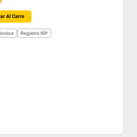
＋
ar Al Carro
écnica
Registro ISP