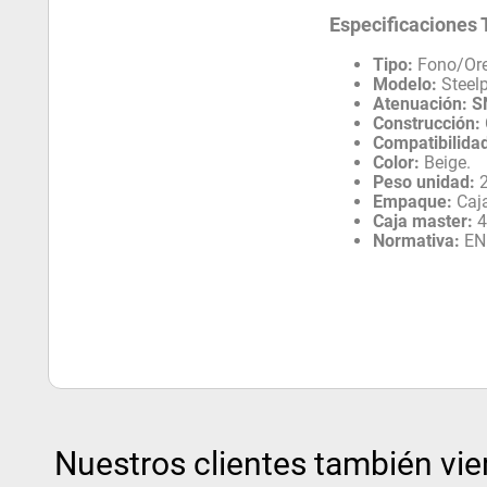
Especificaciones 
Tipo:
Fono/Ore
Modelo:
Steel
Atenuación:
S
Construcción:
Compatibilida
Color:
Beige.
Peso unidad:
2
Empaque:
Caja
Caja master:
4
Normativa:
EN 
Nuestros clientes también vie