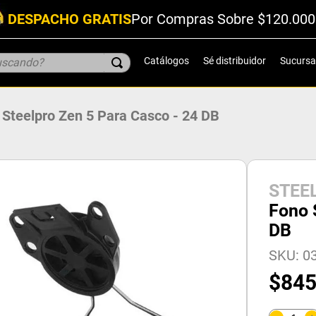
DESPACHO GRATIS
Por Compras Sobre $120.000
scando?
Catálogos
Sé distribuidor
Sucursa
 Steelpro Zen 5 Para Casco - 24 DB
STEE
Fono 
DB
SKU
:
0
$
84