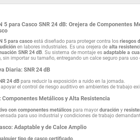
N 5 para Casco SNR 24 dB: Orejera de Componentes Met
sco
N 5 para casco
está diseñado para proteger contra los
riesgos d
audición
en labores industriales. Es una orejera de
alta resistenc
nuación SNR 24 dB
. Su sistema de montaje es
adaptable a cual
s
, sin importar su tamaño, entregando un calce seguro para uso
va Diaria: SNR 24 dB
NR 24 dB
para reducir la exposición a ruido en la jornada.
apoyar el control de riesgo auditivo en ambientes de trabajo ex
: Componentes Metálicos y Alta Resistencia
itivo con componentes metálicos
para mayor
duración
y
resiste
ensada para uso industrial y condiciones de trabajo demandan
asco: Adaptable y de Calce Amplio
alquier tipo de casco certificado
.