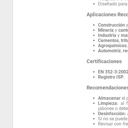
Diseñado para
Aplicaciones Re
Construcción
Minería
y
cant
Industria
y
ma
Cementos
,
tri
Agroquímicos
Automotriz
,
re
Certificaciones
EN 352-3:200
Registro ISP
.
Recomendaciones
Almacenar
el 
Limpieza:
al f
jabones o deter
Desinfección:
Si no se puede
Revisar con fr