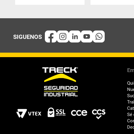
Em
Qu
Nue
Suc
Tra
Ca
Sé 
Co
Dec