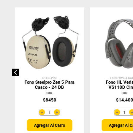
STEELPRO
HONEYWELL SA
Fono Steelpro Zen 5 Para
Fono HL Veris
Casco - 24 DB
VS110D Cint
Dieléctrico SN
SKU
:
SKU
:
$
8450
$
14
.
40
＋
－
－
Agregar Al Carro
Agregar Al C