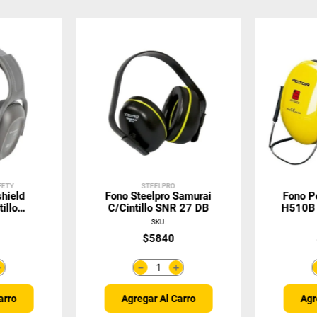
FETY
STEELPRO
hield
Fono Steelpro Samurai
Fono P
illo
C/Cintillo SNR 27 DB
H510B 
R 31 DB
H6B
SKU
:
0
$
5840
＋
＋
－
arro
Agregar Al Carro
Agr