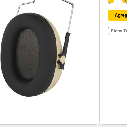
－
Agreg
Ficha T