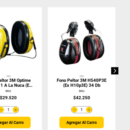
3M
3M
eltor 3M Optime
Fono Peltor 3M H540P3E
1 A La Nuca (ex
(ex H10p3E) 34 Db
) 3M SNR 26
SKU
:
SKU
:
$
29
.
520
$
42
.
250
＋
＋
－
－
egar Al Carro
Agregar Al Carro