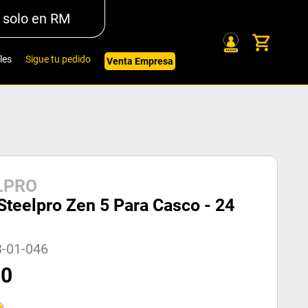
 solo en RM
les
Sigue tu pedido
Venta Empresa
LPRO
Steelpro Zen 5 Para Casco - 24
3-01-046
50