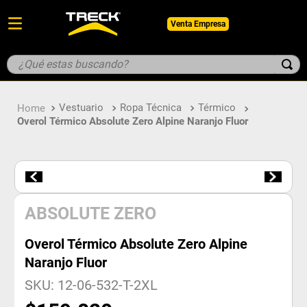
Venta Empresa
¿Qué estas buscando?
TÉRMINOS MÁS BUSCADOS
Vestuario
Ropa Técnica
Térmico
1
.
botin
Overol Térmico Absolute Zero Alpine Naranjo Fluor
2
.
pantalon
3
.
guantes
4
.
geologo
5
.
casco
ABSOLUTE ZERO
Overol Térmico Absolute Zero Alpine
Naranjo Fluor
SKU
:
12-06-532-T-2XL