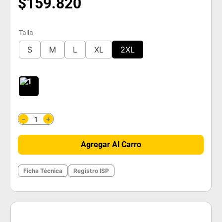
$
159
.
820
Talla
S
M
L
XL
2XL
＋
－
Agregar Al Carro
Ficha Técnica
Registro ISP