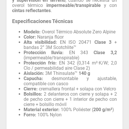
y supervisión en terreno
, cuando se necesita un
overol térmico
impermeable/transpirable
y con
cintas reflectantes
.
Especificaciones Técnicas
Modelo:
Overol Térmico Absolute Zero Alpine
Color:
Naranja flúor
Alta visibilidad:
EN ISO 20471
Clase 3
+
bandas 2” 3M Scotchlite™
Protección lluvia:
EN 343
Clase 3,2
(impermeable/transpirable)
Protección frío:
EN 342 (0,314 m²·K/W; 2,0
Clo / permeabilidad aire Clase 2)
Aislación:
3M Thinsulate™
140 g
Capucha:
desmontable y ajustable,
compatible con casco
Cierre:
cremallera frontal + solapa con Velcro
Bolsillos:
2 delanteros con cierre y solapa + 2
de pecho con cierre + 1 interior de pecho con
cierre + bolsillo móvil
Material exterior:
100% Poliéster (
200 g/m²
)
Forro:
100% Nylon