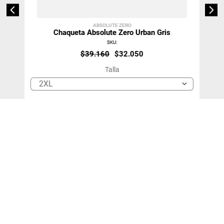
ABSOLUTE ZERO
Chaqueta Absolute Zero Urban Gris
SKU
:
$
39
.
160
$
32
.
050
Talla
2XL
＋
－
Agregar Al Carro