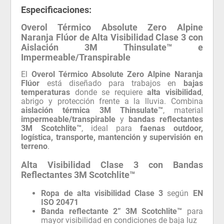
Especificaciones:
Overol Térmico Absolute Zero Alpine
Naranja Flúor de Alta Visibilidad Clase 3 con
Aislación 3M Thinsulate™ e
Impermeable/Transpirable
El
Overol Térmico Absolute Zero Alpine Naranja
Flúor
está diseñado para trabajos en
bajas
temperaturas
donde se requiere
alta visibilidad
,
abrigo y protección frente a la lluvia. Combina
aislación térmica 3M Thinsulate™
, material
impermeable/transpirable
y
bandas reflectantes
3M Scotchlite™
, ideal para
faenas outdoor,
logística, transporte, mantención y supervisión en
terreno
.
Alta Visibilidad Clase 3 con Bandas
Reflectantes 3M Scotchlite™
Ropa de alta visibilidad Clase 3
según
EN
ISO 20471
Banda reflectante 2” 3M Scotchlite™
para
mayor visibilidad en condiciones de baja luz