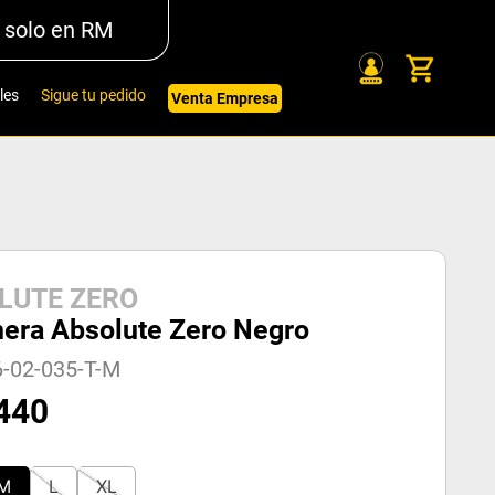
 solo en RM
les
Sigue tu pedido
Venta Empresa
LUTE ZERO
nera Absolute Zero Negro
6-02-035-T-M
440
M
L
XL