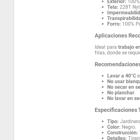
Exterior:
100% 
Tela:
228T Nyl
Impermeabilid
Transpirabilid
Forro:
100% Pol
Aplicaciones Re
Ideal para
trabajo e
frías, donde se requ
Recomendaciones
Lavar a 40°C
e
No usar blanq
No secar en s
No planchar
.
No lavar en s
Especificaciones 
Tipo:
Jardinera
Color:
Negro.
Construcción:
Detalles:
Tirant