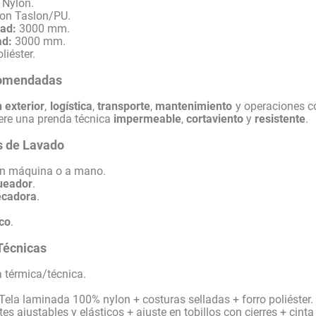
Nylon.
on Taslon/PU.
ad:
3000 mm.
ad:
3000 mm.
iéster.
comendadas
n exterior
,
logística
,
transporte
,
mantenimiento
y operaciones c
iere una prenda técnica
impermeable
,
cortaviento
y
resistente
.
 de Lavado
n máquina o a mano.
ueador
.
ecadora
.
eco
.
Técnicas
 térmica/técnica.
Tela laminada 100% nylon + costuras selladas + forro poliéster.
es ajustables y elásticos + ajuste en tobillos con cierres + cinta 