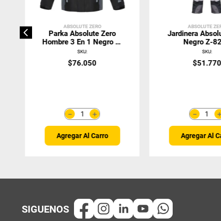
ABSOLUTE ZERO
ABSOLUTE ZE
Parka Absolute Zero
Jardinera Absol
Hombre 3 En 1 Negro Z-
Negro Z-8
8000
SKU
:
SKU
:
$
76
.
050
$
51
.
77
＋
－
－
Agregar Al Carro
Agregar Al C