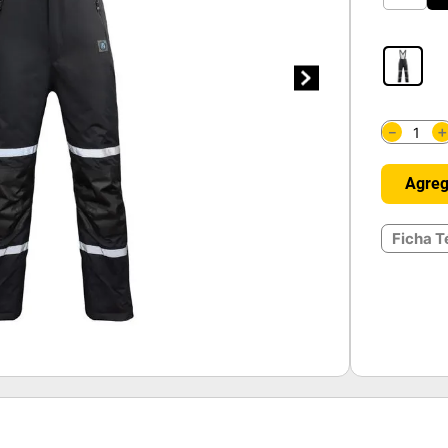
－
Agreg
Ficha T