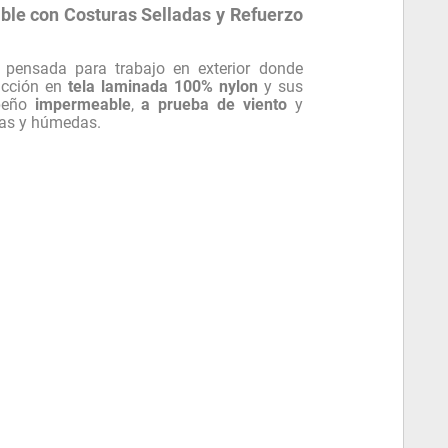
le con Costuras Selladas y Refuerzo
pensada para trabajo en exterior donde
ucción en
tela laminada 100% nylon
y sus
mpeño
impermeable
,
a prueba de viento
y
ías y húmedas.