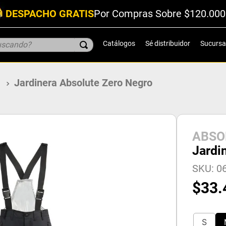
DESPACHO GRATIS
Por Compras Sobre $120.000
scando?
Catálogos
Sé distribuidor
Sucursa
o
Jardinera Absolute Zero Negro
ABSO
Jardi
SKU
:
0
$
33
.
S