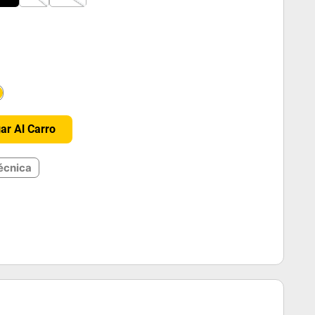
＋
ar Al Carro
écnica