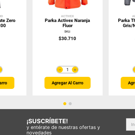
RO
ACTIVEX
A
ute Zero
Parka Activex Naranja
Parka T
200
Fluor
Gris/
SKU
:
0
$
30
.
710
＋
＋
－
arro
Agregar Al Carro
Agr
¡SUSCRÍBETE!
y entérate de nuestras ofertas y
novedades