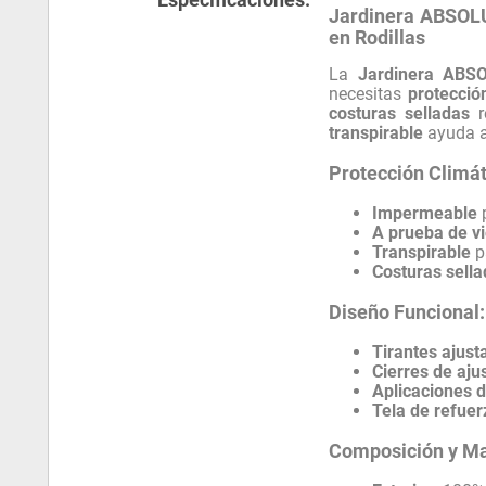
Jardinera ABSOLU
en Rodillas
La
Jardinera ABS
necesitas
protección
costuras selladas
r
transpirable
ayuda a
Protección Climá
Impermeable
p
A prueba de v
Transpirable
p
Costuras sell
Diseño Funcional:
Tirantes ajust
Cierres de ajus
Aplicaciones d
Tela de refuer
Composición y Ma