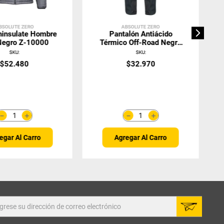
BSOLUTE ZERO
ABSOLUTE ZERO
hinsulate Hombre
Pantalón Antiácido
Negro Z-10000
Térmico Off-Road Negro
Mujer
SKU
:
SKU
:
$
52
.
480
$
32
.
970
＋
＋
－
－
egar Al Carro
Agregar Al Carro