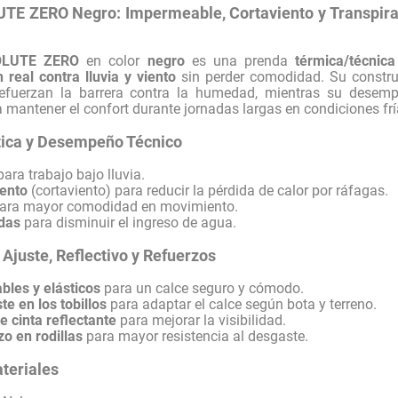
TE ZERO Negro: Impermeable, Cortaviento y Transpirab
OLUTE ZERO
en color
negro
es una prenda
térmica/técnica
 real contra lluvia y viento
sin perder comodidad. Su constr
efuerzan la barrera contra la humedad, mientras su dese
 mantener el confort durante jornadas largas en condiciones fr
tica y Desempeño Técnico
ara trabajo bajo lluvia.
iento
(cortaviento) para reducir la pérdida de calor por ráfagas.
ara mayor comodidad en movimiento.
adas
para disminuir el ingreso de agua.
 Ajuste, Reflectivo y Refuerzos
ables y elásticos
para un calce seguro y cómodo.
te en los tobillos
para adaptar el calce según bota y terreno.
e cinta reflectante
para mejorar la visibilidad.
zo en rodillas
para mayor resistencia al desgaste.
teriales