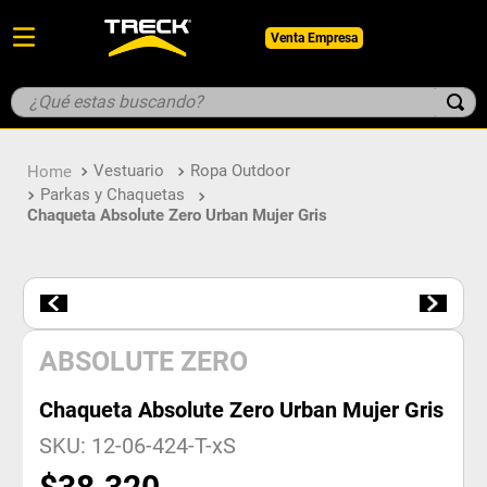
Venta Empresa
¿Qué estas buscando?
TÉRMINOS MÁS BUSCADOS
Vestuario
Ropa Outdoor
1
.
botin
Parkas y Chaquetas
2
.
pantalon
Chaqueta Absolute Zero Urban Mujer Gris
3
.
guantes
4
.
geologo
5
.
casco
ABSOLUTE ZERO
Chaqueta Absolute Zero Urban Mujer Gris
SKU
:
12-06-424-T-xS