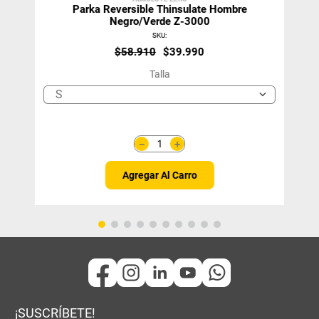
Parka Reversible Thinsulate Hombre
Negro/verde Z-3000
SKU
:
$
58
.
910
$
39
.
990
Talla
S
＋
－
Agregar Al Carro
¡SUSCRÍBETE!