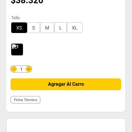
$
38
.
320
Talla
XS
S
M
L
XL
＋
－
Agregar Al Carro
Ficha Técnica