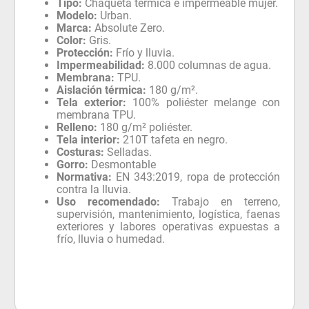
Tipo:
Chaqueta térmica e impermeable mujer.
Modelo:
Urban.
Marca:
Absolute Zero.
Color:
Gris.
Protección:
Frío y lluvia.
Impermeabilidad:
8.000 columnas de agua.
Membrana:
TPU.
Aislación térmica:
180 g/m².
Tela exterior:
100% poliéster melange con
membrana TPU.
Relleno:
180 g/m² poliéster.
Tela interior:
210T tafeta en negro.
Costuras:
Selladas.
Gorro:
Desmontable
Normativa:
EN 343:2019, ropa de protección
contra la lluvia.
Uso recomendado:
Trabajo en terreno,
supervisión, mantenimiento, logística, faenas
exteriores y labores operativas expuestas a
frío, lluvia o humedad.