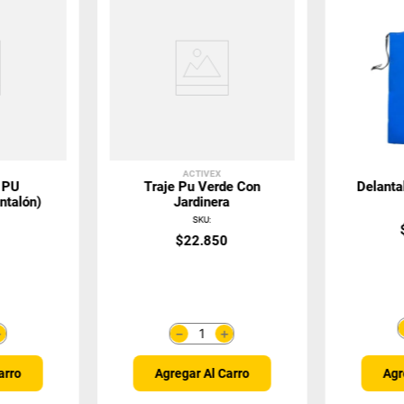
ACTIVEX
e PU
Traje Pu Verde Con
Delanta
ntalón)
Jardinera
SKU
:
0
$
22
.
850
＋
＋
－
arro
Agregar Al Carro
Agr