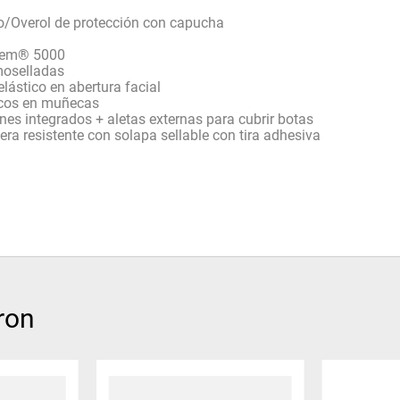
/Overol de protección con capucha
em® 5000
oselladas
lástico en abertura facial
icos en muñecas
nes integrados + aletas externas para cubrir botas
era resistente con solapa sellable con tira adhesiva
ron