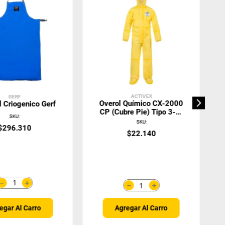
ACTIVEX
GERF
Overol Químico CX-2000
l Criogenico Gerf
CP (Cubre Pie) Tipo 3-4-
SKU
:
5-6 Sellado
SKU
:
$
296
.
310
$
22
.
140
＋
－
＋
－
Agregar Al Carro
egar Al Carro