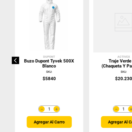
DUPONT
ACTIVEX
Buzo Dupont Tyvek 500X
Traje Verd
Blanco
(Chaqueta Y Pa
SKU
:
SKU
:
$
5840
$
20
.
23
＋
－
－
Agregar Al Carro
Agregar Al C