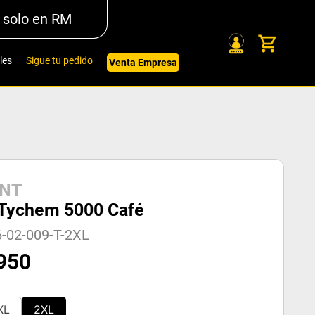
 solo en RM
les
Sigue tu pedido
Venta Empresa
NT
Tychem 5000 Café
-02-009-T-2XL
950
XL
2XL