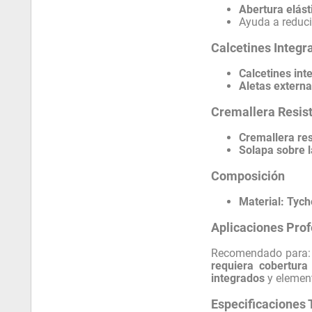
Abertura elás
Ayuda a reduci
Calcetines Integr
Calcetines int
Aletas extern
Cremallera Resist
Cremallera res
Solapa sobre l
Composición
Material:
Tyc
Aplicaciones Prof
Recomendado para
requiera cobertura
integrados
y elemen
Especificaciones 