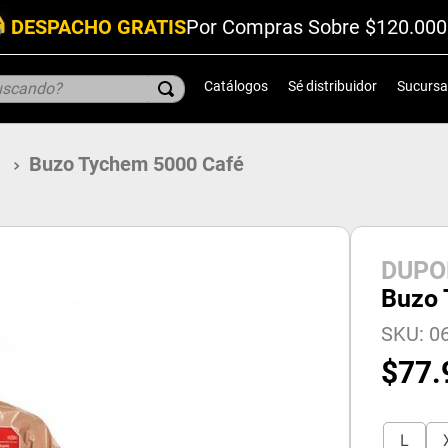
DESPACHO GRATIS
Por Compras Sobre $120.000
scando?
Catálogos
Sé distribuidor
Sucursa
a
Buzo Tychem 5000 Café
DUPO
Buzo 
SKU
:
06
$
77
.
L