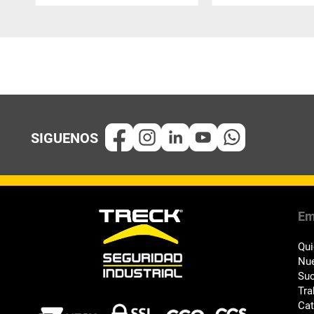
Em
Qu
Nue
Suc
Tra
Ca