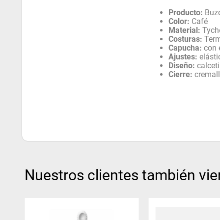
Producto:
Buzo
Color:
Café
Material:
Tych
Costuras:
Term
Capucha:
con e
Ajustes:
elást
Diseño:
calceti
Cierre:
cremall
Nuestros clientes también vie