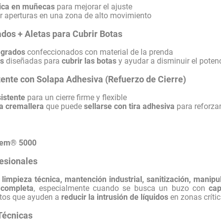
tica en muñecas
para mejorar el ajuste
r aperturas en una zona de alto movimiento
ados + Aletas para Cubrir Botas
egrados
confeccionados con material de la prenda
as
diseñadas para
cubrir las botas
y ayudar a disminuir el potenc
ente con Solapa Adhesiva (Refuerzo de Cierre)
istente
para un cierre firme y flexible
a cremallera
que puede
sellarse con tira adhesiva
para reforzar 
hem® 5000
esionales
:
limpieza técnica, mantención industrial, sanitización, manip
 completa
, especialmente cuando se busca un buzo con
ca
tos que ayuden a
reducir la intrusión de líquidos
en zonas crític
Técnicas