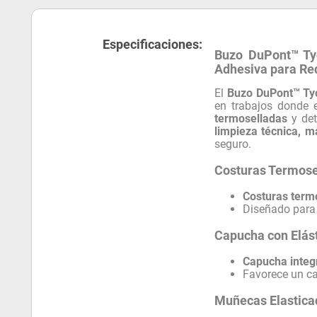
Especificaciones:
Buzo DuPont™ Ty
Adhesiva para Red
El
Buzo DuPont™ T
en trabajos donde 
termoselladas
y det
limpieza técnica, m
seguro.
Costuras Termosel
Costuras term
Diseñado para 
Capucha con Elást
Capucha integ
Favorece un ca
Muñecas Elastica