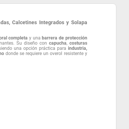
as, Calcetines Integrados y Solapa
oral completa
y una
barrera de protección
nantes. Su diseño con
capucha
,
costuras
 siendo una opción práctica para
industria,
no
donde se requiere un overol resistente y