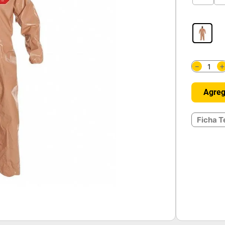
－
Agreg
Ficha T