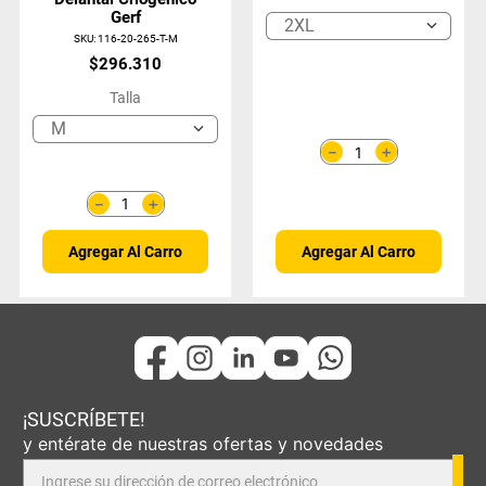
Gerf
2XL
SKU
:
116-20-265-T-M
$
296
.
310
Talla
M
＋
－
＋
－
Agregar Al Carro
Agregar Al Carro
¡SUSCRÍBETE!
y entérate de nuestras ofertas y novedades