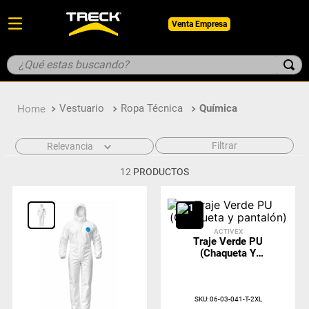
Venta Empresa
¿Qué estas buscando?
TÉRMINOS MÁS BUSCADOS
Vestuario
Ropa Técnica
Química
1
.
botin
2
.
guantes
Filtrar
Relevancia
3
.
pantalon
12
PRODUCTOS
4
.
geologo
5
.
casco
ACTIVEX
Traje Verde PU
(Chaqueta Y
Pantalón)
SKU
:
06-03-041-T-2XL