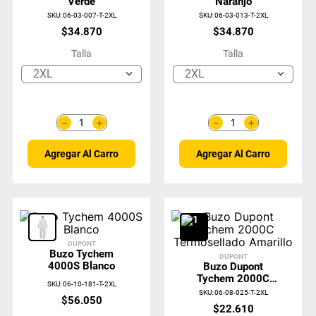
Verde
Naranjo
SKU
:
06-03-007-T-2XL
SKU
:
06-03-013-T-2XL
$
34
.
870
$
34
.
870
Talla
Talla
2XL
2XL
＋
＋
－
－
Agregar Al Carro
Agregar Al Carro
DUPONT
Buzo Tychem
DUPONT
4000S Blanco
Buzo Dupont
Tychem 2000C
SKU
:
06-10-181-T-2XL
Termosellado
SKU
:
06-08-025-T-2XL
$
56
.
050
Amarillo
$
22
.
610