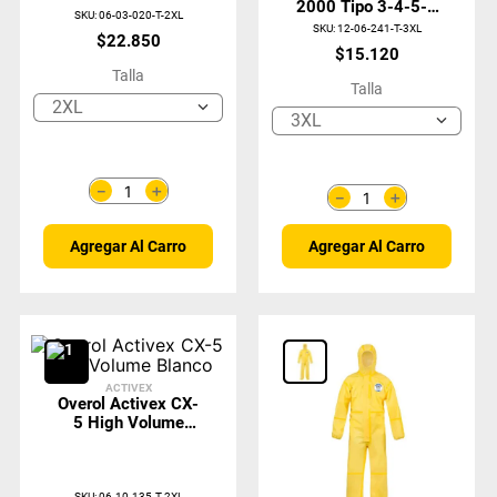
2000 Tipo 3-4-5-6
SKU
:
06-03-020-T-2XL
Sellado
SKU
:
12-06-241-T-3XL
$
22
.
850
$
15
.
120
Talla
Talla
2XL
3XL
＋
－
＋
－
Agregar Al Carro
Agregar Al Carro
ACTIVEX
Overol Activex CX-
5 High Volume
Blanco
SKU
:
06-10-135-T-2XL