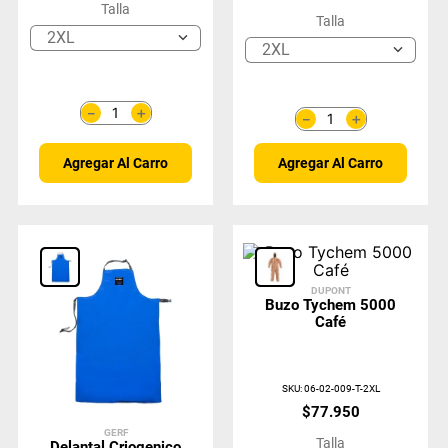
Talla
Talla
2XL
2XL
＋
－
＋
－
Agregar Al Carro
Agregar Al Carro
DUPONT
Buzo Tychem 5000
Café
SKU
:
06-02-009-T-2XL
$
77
.
950
GERF
Talla
Delantal Criogenico