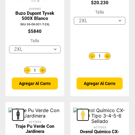
$
20
.
230
DUPONT
Talla
Buzo Dupont Tyvek
500X Blanco
2XL
SKU
:
06-08-001-T-2XL
$
5840
Talla
2XL
＋
－
＋
－
Agregar Al Carro
Agregar Al Carro
ACTIVEX
Traje Pu Verde Con
ACTIVEX
Jardinera
Overol Químico CX-