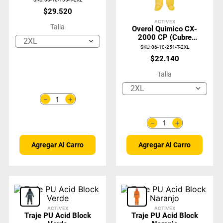
$
29
.
520
ACTIVEX
Talla
Overol Químico CX-
2000 CP (Cubre
2XL
Pie) Tipo 3-4-5-6
SKU
:
06-10-251-T-2XL
Sellado
$
22
.
140
Talla
2XL
＋
－
＋
－
Agregar Al Carro
Agregar Al Carro
ACTIVEX
ACTIVEX
Traje PU Acid Block
Traje PU Acid Block