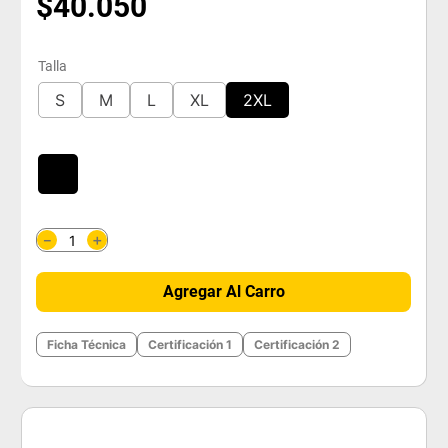
$
40
.
050
Talla
S
M
L
XL
2XL
＋
－
Agregar Al Carro
Ficha Técnica
Certificación 1
Certificación 2