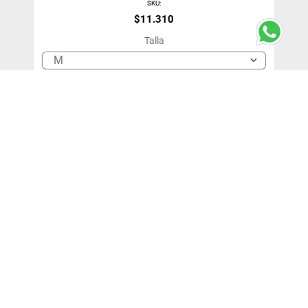
SKU
:
$
11
.
310
Talla
M
＋
－
Agregar Al Carro
¡SUSCRÍBETE!
y entérate de nuestras ofertas y novedades