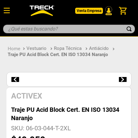
Venta Empresa
¿Qué estas buscando?
TÉRMINOS MÁS BUSCADOS
Vestuario
Ropa Técnica
Antiácido
1
.
botin
Traje PU Acid Block Cert. EN ISO 13034 Naranjo
2
.
pantalon
3
.
guantes
4
.
geologo
5
.
casco
ACTIVEX
Traje PU Acid Block Cert. EN ISO 13034
Naranjo
SKU
:
06-03-044-T-2XL