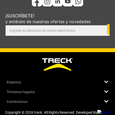
¡SUSCRÍBETE!
y entérate de nuestras ofertas y novedades
Empresa
Términos legales
Quiénes somos
Nuestra historia
Contáctanos
Términos y condiciones
Sucursales
Cambios, devoluciones y garantía
Trabaja con nosotros
Contacto
Copyright © 2026 treck. All Rights Reserved. Developed By