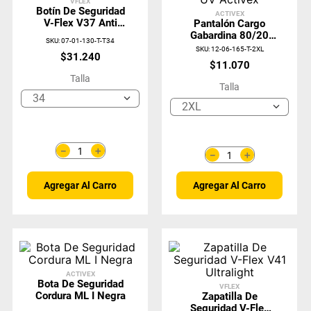
VFLEX
Botín De Seguridad
ACTIVEX
V-Flex V37 Anti
Pantalón Cargo
Perforación Negro
Gabardina 80/20
SKU
:
07-01-130-T-T34
Negro Con
SKU
:
12-06-165-T-2XL
$
31
.
240
Protección UV
$
11
.
070
Activex
Talla
Talla
34
2XL
＋
－
＋
－
Agregar Al Carro
Agregar Al Carro
ACTIVEX
Bota De Seguridad
VFLEX
Cordura ML I Negra
Zapatilla De
Seguridad V-Flex