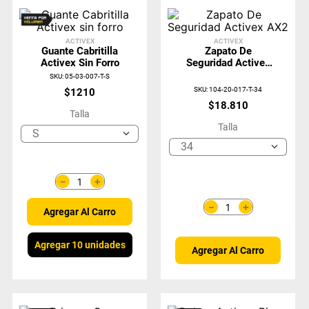
ACTIVEX
ACTIVEX
Guante Cabritilla
Zapato De
Activex Sin Forro
Seguridad Activex
AX2
SKU
:
05-03-007-T-S
SKU
:
104-20-017-T-34
$
1210
$
18
.
810
Talla
Talla
S
34
＋
－
＋
－
Agregar Al Carro
Agregar 10 unidades
Agregar Al Carro