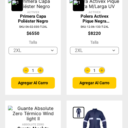
ACTIVEX
ACTIVEX
Primera Capa
Polera Activex
Poliéster Negro
Pique Negra
M/Larga UV
SKU
:
06-02-030-T-2XL
SKU
:
12-06-133-T-2XL
$
6550
$
8220
Talla
Talla
2XL
2XL
＋
＋
－
－
Agregar Al Carro
Agregar Al Carro
ABSOLUTE ZERO