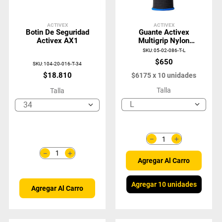
ACTIVEX
ACTIVEX
Botin De Seguridad
Guante Activex
Activex AX1
Multigrip Nylon
PU/Negro
SKU
:
05-02-086-T-L
$
650
SKU
:
104-20-016-T-34
$
18
.
810
$
6175
x
10
unidades
Talla
Talla
L
34
＋
－
＋
－
Agregar Al Carro
Agregar 10 unidades
Agregar Al Carro