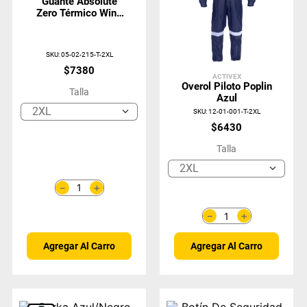
Guante Absolute
Zero Térmico Wind
Light II
SKU
:
05-02-215-T-2XL
$
7380
ACTIVEX
Overol Piloto Poplin
Talla
Azul
2XL
SKU
:
12-01-001-T-2XL
$
6430
Talla
2XL
＋
－
＋
－
Agregar Al Carro
Agregar Al Carro