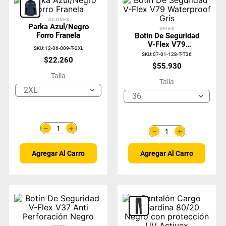
ACTIVEX
Parka Azul/Negro
VFLEX
Forro Franela
Botín De Seguridad
V-Flex V79
SKU
:
12-06-009-T-2XL
Waterproof Gris
SKU
:
07-01-128-T-T36
$
22
.
260
$
55
.
930
Talla
Talla
2XL
36
＋
－
＋
－
Agregar Al Carro
Agregar Al Carro