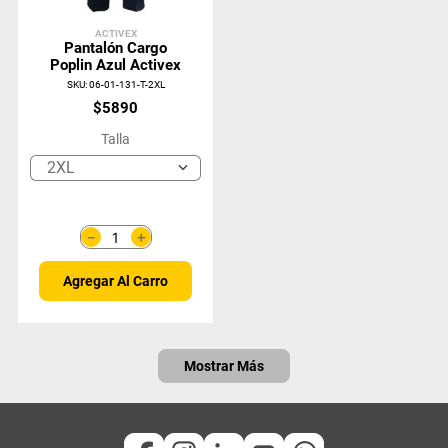
ACTIVEX
Pantalón Cargo
Poplin Azul Activex
SKU
:
06-01-131-T-2XL
$
5890
Talla
2XL
＋
－
Agregar Al Carro
Mostrar Más