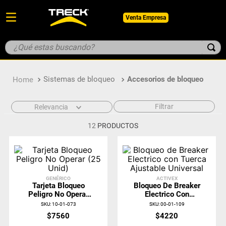
Venta Empresa
¿Qué estas buscando?
TÉRMINOS MÁS BUSCADOS
Sistemas de bloqueo
Accesorios de bloqueo
1
.
botin
2
.
pantalon
Filtrar
Relevancia
3
.
guantes
12
PRODUCTOS
4
.
geologo
5
.
casco
GENÉRICO
ACTIVEX
Tarjeta Bloqueo
Bloqueo De Breaker
Peligro No Operar
Electrico Con
(25 Unid)
Tuerca Ajustable
SKU
:
10-01-073
SKU
:
00-01-109
Universal
$
7560
$
4220