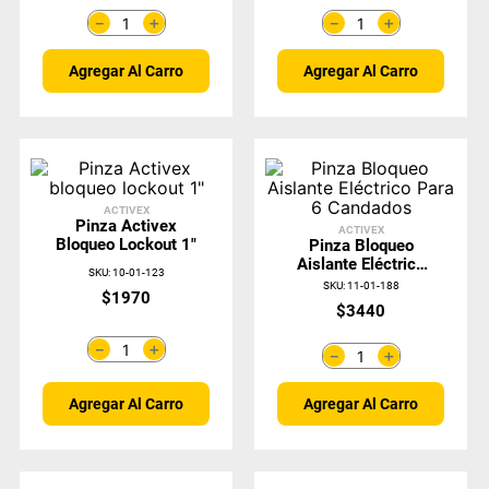
＋
＋
－
－
Agregar Al Carro
Agregar Al Carro
ACTIVEX
Pinza Activex
ACTIVEX
Bloqueo Lockout 1"
Pinza Bloqueo
Aislante Eléctrico
SKU
:
10-01-123
Para 6 Candados
SKU
:
11-01-188
$
1970
$
3440
＋
－
＋
－
Agregar Al Carro
Agregar Al Carro