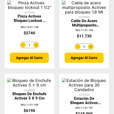
ACTIVEX
Pinza Activex
ACTIVEX
Bloqueo Lockout 1
Cable De Acero
1/2"
Multiproposito
SKU
:
10-01-138
Activex Para
SKU
:
11-01-190
$
2740
Bloqueo 1.8 Mt
$
11
.
730
＋
－
＋
－
Agregar Al Carro
Agregar Al Carro
ACTIVEX
Bloqueo De Enchufe
ACTIVEX
Activex 5 X 9 Cm
Estación De
Bloqueo Activex
SKU
:
11-01-189
Para 30 Candados
SKU
:
11-01-191
$
6190
$
119
.
060