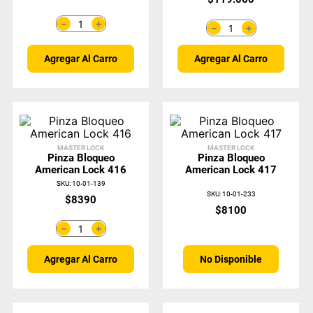
＋
－
＋
－
Agregar Al Carro
Agregar Al Carro
MASTER LOCK
MASTER LOCK
Pinza Bloqueo
Pinza Bloqueo
American Lock 416
American Lock 417
SKU
:
10-01-139
SKU
:
10-01-233
$
8390
$
8100
＋
－
No Disponible
Agregar Al Carro