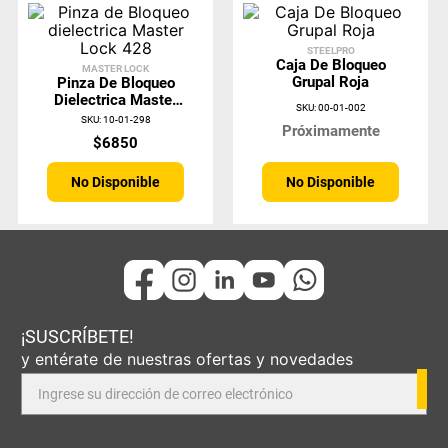
STEELPRO
Caja De Bloqueo
MASTER LOCK
Grupal Roja
Pinza De Bloqueo
Dielectrica Master
SKU
:
00-01-002
Lock 428
SKU
:
10-01-298
Próximamente
$
6850
No Disponible
No Disponible
¡SUSCRÍBETE!
y entérate de nuestras ofertas y novedades