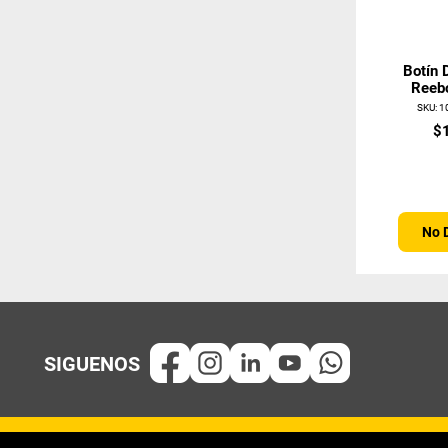
Botín 
Reeb
SKU
:
1
$
No 