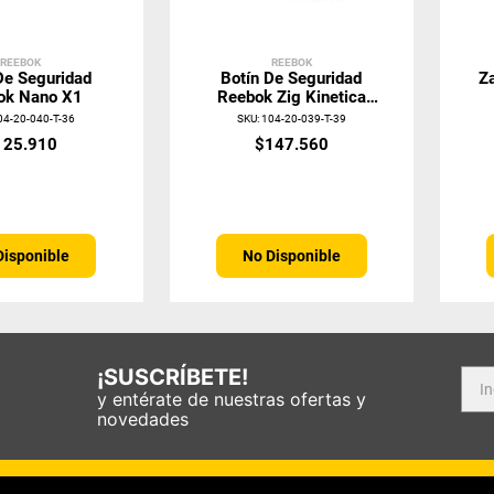
REEBOK
REEBOK
De Seguridad
Botín De Seguridad
Za
ok Nano X1
Reebok Zig Kinetica
Edge II
04-20-040-T-36
SKU
:
104-20-039-T-39
125
.
910
$
147
.
560
Disponible
No Disponible
¡SUSCRÍBETE!
y entérate de nuestras ofertas y
novedades