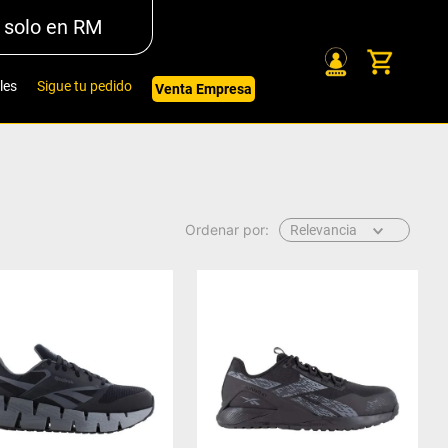
 solo en RM
les
Sigue tu pedido
Venta Empresa
Relevancia