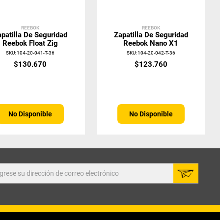
REEBOK
REEBOK
patilla De Seguridad
Zapatilla De Seguridad
Reebok Float Zig
Reebok Nano X1
SKU
:
104-20-041-T-36
SKU
:
104-20-042-T-36
$
130
.
670
$
123
.
760
No Disponible
No Disponible