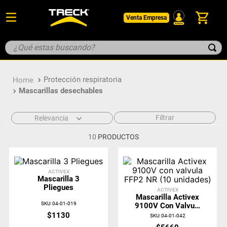
Venta Empresa
¿Qué estas buscando?
TÉRMINOS MÁS BUSCADOS
Protección respiratoria
1
.
botin
Mascarillas desechables
2
.
pantalon
3
.
guantes
Filtrar
Relevancia
4
.
geologo
10
PRODUCTOS
5
.
casco
ACTIVEX
Mascarilla 3
Pliegues
ACTIVEX
Mascarilla Activex
SKU
:
04-01-019
9100V Con Valvula
FFP2 NR (10
$
1130
SKU
:
04-01-042
Unidades)