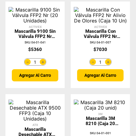
ACTIVEX
ACTIVEX
Mascarilla 9100 Sin
Mascarilla Con
Válvula FFP2 Nr
Válvula FFP2 Nr
(20 Unidades)
Alivio De Olores
SKU
:
04-01-041
SKU
:
04-01-007
(Caja 10 Un)
$
5360
$
7030
＋
＋
－
－
Agregar Al Carro
Agregar Al Carro
3M
Mascarilla 3M
8210 (Caja 20
ATX
Unid)
Mascarilla
SKU
:
04-01-001
Desechable ATX