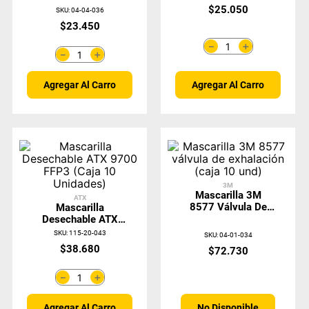
9500 FFP3 (Caja
$
25
.
050
SKU
:
04-04-036
10 Unidades)
$
23
.
450
＋
－
＋
－
Agregar Al Carro
Agregar Al Carro
3M
Mascarilla 3M
ATX
8577 Válvula De
Mascarilla
Exhalación (caja 10
Desechable ATX
Und)
9700 FFP3 (Caja
SKU
:
115-20-043
SKU
:
04-01-034
10 Unidades)
$
38
.
680
$
72
.
730
＋
－
No Disponible
Agregar Al Carro