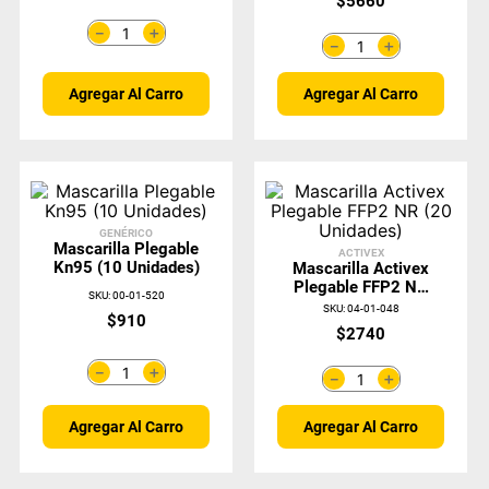
$
5660
＋
－
＋
－
Agregar Al Carro
Agregar Al Carro
GENÉRICO
Mascarilla Plegable
ACTIVEX
Kn95 (10 Unidades)
Mascarilla Activex
Plegable FFP2 NR
SKU
:
00-01-520
(20 Unidades)
SKU
:
04-01-048
$
910
$
2740
＋
－
＋
－
Agregar Al Carro
Agregar Al Carro