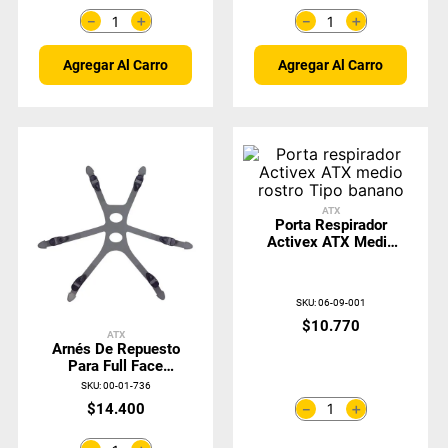
＋
＋
－
－
Agregar Al Carro
Agregar Al Carro
ATX
Porta Respirador
Activex ATX Medio
Rostro Tipo Banano
SKU
:
06-09-001
$
10
.
770
ATX
Arnés De Repuesto
Para Full Face
Activex ATX 1500
SKU
:
00-01-736
＋
$
14
.
400
－