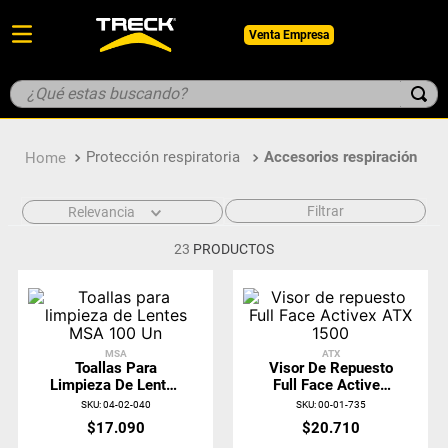
Venta Empresa
¿Qué estas buscando?
TÉRMINOS MÁS BUSCADOS
Protección respiratoria
Accesorios respiración
1
.
botin
2
.
pantalon
Filtrar
Relevancia
3
.
guantes
23
PRODUCTOS
4
.
geologo
5
.
casco
MSA
ATX
Toallas Para
Visor De Repuesto
Limpieza De Lentes
Full Face Activex
MSA 100 Un
ATX 1500
SKU
:
04-02-040
SKU
:
00-01-735
$
17
.
090
$
20
.
710