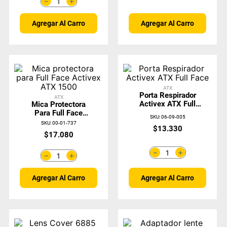
＋
－
Agregar Al Carro
Agregar Al Carro
ATX
Porta Respirador
ATX
Activex ATX Full
Mica Protectora
Face
Para Full Face
SKU
:
06-09-005
Activex ATX 1500
SKU
:
00-01-737
$
13
.
330
$
17
.
080
＋
－
＋
－
Agregar Al Carro
Agregar Al Carro