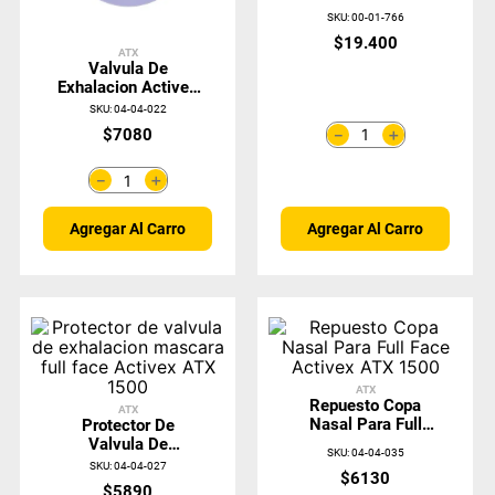
SKU
:
00-01-766
$
19
.
400
ATX
Valvula De
Exhalacion Activex
ATX (Bolsa 10
SKU
:
04-04-022
Unidades)
＋
$
7080
－
＋
－
Agregar Al Carro
Agregar Al Carro
ATX
Repuesto Copa
ATX
Nasal Para Full
Protector De
Face Activex ATX
Valvula De
SKU
:
04-04-035
1500
Exhalacion Mascara
SKU
:
04-04-027
$
6130
Full Face Activex
$
5890