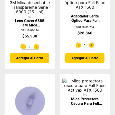
ATX
Adaptador Lente
3M
Óptico Para Full
Lens Cover 6885
Face ATX 1500
3M Mica
SKU
:
00-01-734
Desechable
SKU
:
10-01-144
$
28
.
860
Transparente Serie
$
55
.
930
6000 (25 Uni)
＋
－
＋
－
Agregar Al Carro
Agregar Al Carro
ATX
Mica Protectora
Oscura Para Full
Face Activex ATX
1500