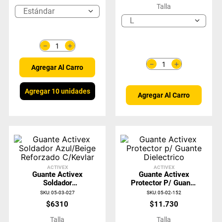
Talla
Estándar
L
＋
－
＋
－
Agregar Al Carro
Agregar 10 unidades
Agregar Al Carro
ACTIVEX
ACTIVEX
Guante Activex
Guante Activex
Soldador
Protector P/ Guante
Azul/Beige
Dielectrico
SKU
:
05-03-027
SKU
:
05-02-152
Reforzado C/Kevlar
$
6310
$
11
.
730
Talla
Talla