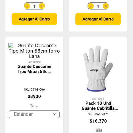
＋
＋
－
－
Agregar Al Carro
Agregar Al Carro
ACTIVEX
Guante Descarne
Tipo Miton 58cm
Forro Lana
SKU
:
05-03-006
$
8930
ACTIVEX
Pack 10 Und
Talla
Guante Cabritilla
Activex Con Forro L
Estándar
SKU
:
05-03-073
$
16
.
370
Talla