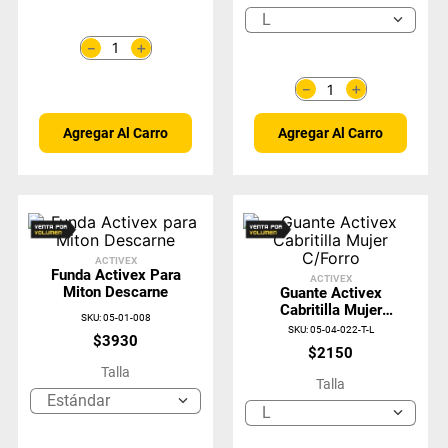
L
＋
－
＋
－
Agregar Al Carro
Agregar Al Carro
ACTIVEX
Funda Activex Para
ACTIVEX
Miton Descarne
Guante Activex
Cabritilla Mujer
SKU
:
05-01-008
C/Forro
SKU
:
05-04-022-T-L
$
3930
$
2150
Talla
Talla
Estándar
L