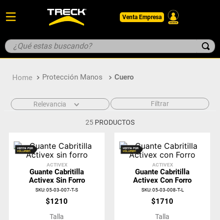
Venta Empresa
¿Qué estas buscando?
TÉRMINOS MÁS BUSCADOS
Protección Manos
Cuero
1
.
botin
2
.
pantalon
Filtrar
Relevancia
3
.
guantes
25
PRODUCTOS
4
.
geologo
5
.
casco
ACTIVEX
ACTIVEX
Guante Cabritilla
Guante Cabritilla
Activex Sin Forro
Activex Con Forro
SKU
:
05-03-007-T-S
SKU
:
05-03-008-T-L
$
1210
$
1710
Talla
Talla