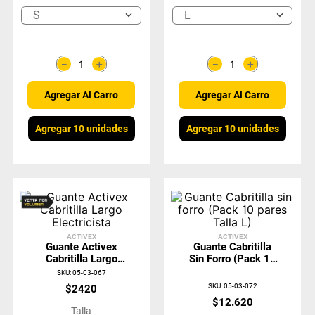
S
L
＋
＋
－
－
Agregar Al Carro
Agregar Al Carro
Agregar 10 unidades
Agregar 10 unidades
ACTIVEX
ACTIVEX
Guante Activex
Guante Cabritilla
Cabritilla Largo
Sin Forro (Pack 10
Electricista
Pares Talla L)
SKU
:
05-03-067
SKU
:
05-03-072
$
2420
$
12
.
620
Talla