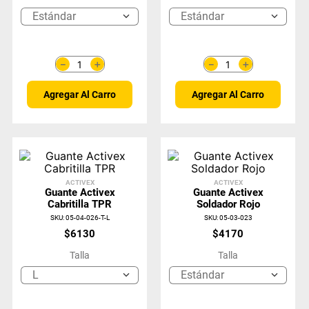
Estándar
Estándar
＋
＋
－
－
Agregar Al Carro
Agregar Al Carro
ACTIVEX
ACTIVEX
Guante Activex
Guante Activex
Cabritilla TPR
Soldador Rojo
SKU
:
05-04-026-T-L
SKU
:
05-03-023
$
6130
$
4170
Talla
Talla
L
Estándar