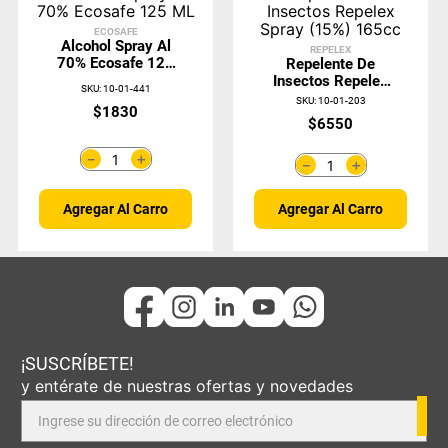
ECOSAFE
Alcohol Spray Al
REPELEX
70% Ecosafe 125
Repelente De
ML
Insectos Repelex
SKU
:
10-01-441
Spray (15%) 165cc
SKU
:
10-01-203
$
1830
$
6550
＋
－
＋
－
Agregar Al Carro
Agregar Al Carro
¡SUSCRÍBETE!
y entérate de nuestras ofertas y novedades