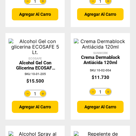
＋
＋
－
－
Agregar Al Carro
Agregar Al Carro
SUNWORK
Crema Dermablock
ECOSAFE
Antiácida 120ml
Alcohol Gel Con
Glicerina ECOSAFE
SKU
:
10-02-004
5 Lt.
SKU
:
10-01-205
$
11
.
730
$
15
.
500
＋
－
＋
－
Agregar Al Carro
Agregar Al Carro