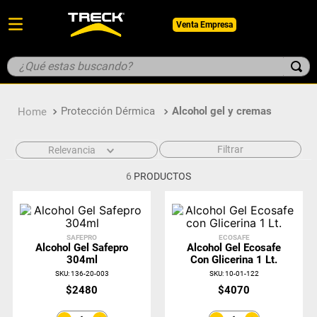
Venta Empresa
¿Qué estas buscando?
TÉRMINOS MÁS BUSCADOS
Protección Dérmica
Alcohol gel y cremas
1
.
botin
2
.
pantalon
Filtrar
Relevancia
3
.
guantes
6
PRODUCTOS
4
.
geologo
5
.
casco
SAFEPRO
ECOSAFE
Alcohol Gel Safepro
Alcohol Gel Ecosafe
304ml
Con Glicerina 1 Lt.
SKU
:
136-20-003
SKU
:
10-01-122
$
2480
$
4070