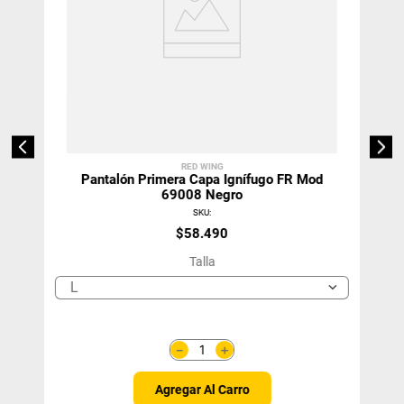
RED WING
Pantalón Primera Capa Ignífugo FR Mod
69008 Negro
SKU
:
$
58
.
490
Talla
L
＋
－
Agregar Al Carro