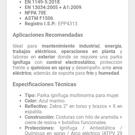
EN 1149-5:2018
.
EN 13034:2005 + A1:2009
.
NFPA 70E
.
ASTM F1506
.
Registro I.S.P.:
EPP4313.
Aplicaciones Recomendadas
Ideal para
mantenimiento industrial
,
energía
,
trabajos eléctricos
,
operaciones en planta
y
labores en
exterior
donde se requiere una parka
ignífuga
con
control electrostático
, protección
frente a
químicos en spray
y desempeño ante
arco
eléctrico
, además de soporte para
frío
y
humedad
.
Especificaciones Técnicas
Tipo:
Parka ignífuga multinorma para mujer.
Color:
Azul marino.
Reflectivo:
Zebra 2” en torso y brazos + X en
espalda.
Construcción:
Costuras con hilo de aramida +
cierre de resina + bolsillos funcionales.
Protecciones:
Ignífuga / Antiestática /
Químicos en spray / Arco eléctrico (ATPV 29