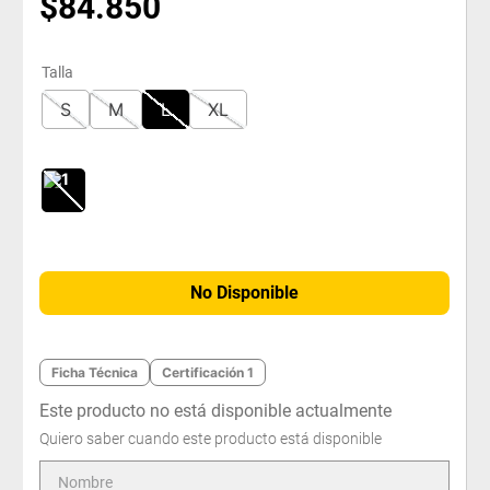
$
84
.
850
Talla
S
M
L
XL
No Disponible
Ficha Técnica
Certificación 1
Este producto no está disponible actualmente
Quiero saber cuando este producto está disponible