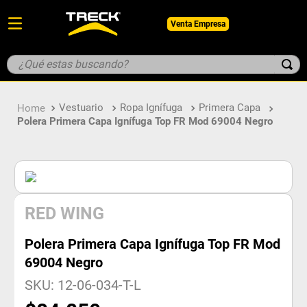
Venta Empresa
¿Qué estas buscando?
TÉRMINOS MÁS BUSCADOS
Vestuario
Ropa Ignífuga
Primera Capa
1
.
botin
Polera Primera Capa Ignífuga Top FR Mod 69004 Negro
2
.
pantalon
3
.
guantes
4
.
geologo
5
.
casco
RED WING
Polera Primera Capa Ignífuga Top FR Mod
69004 Negro
SKU
:
12-06-034-T-L