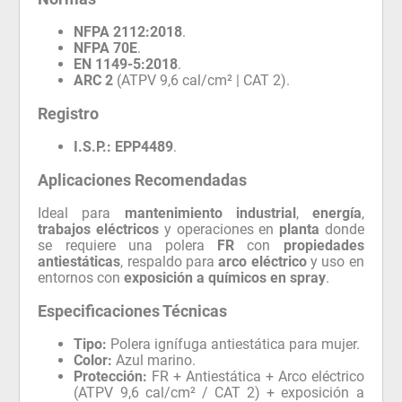
NFPA 2112:2018
.
NFPA 70E
.
EN 1149-5:2018
.
ARC 2
(ATPV 9,6 cal/cm² | CAT 2).
Registro
I.S.P.:
EPP4489
.
Aplicaciones Recomendadas
Ideal para
mantenimiento industrial
,
energía
,
trabajos eléctricos
y operaciones en
planta
donde
se requiere una polera
FR
con
propiedades
antiestáticas
, respaldo para
arco eléctrico
y uso en
entornos con
exposición a químicos en spray
.
Especificaciones Técnicas
Tipo:
Polera ignífuga antiestática para mujer.
Color:
Azul marino.
Protección:
FR + Antiestática + Arco eléctrico
(ATPV 9,6 cal/cm² / CAT 2) + exposición a