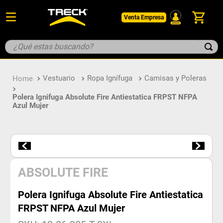
Venta Empresa
¿Qué estas buscando?
TÉRMINOS MÁS BUSCADOS
Vestuario
Ropa Ignífuga
Camisas y Poleras
1
.
botin
Polera Ignifuga Absolute Fire Antiestatica FRPST NFPA
2
.
pantalon
Azul Mujer
3
.
guantes
4
.
geologo
5
.
casco
ABSOLUTE FIRE
Polera Ignifuga Absolute Fire Antiestatica
FRPST NFPA Azul Mujer