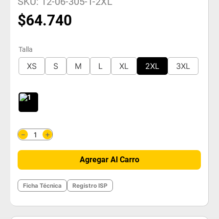
SKU
:
12-06-305-T-2XL
$
64
.
740
Talla
XS
S
M
L
XL
2XL
3XL
＋
－
Agregar Al Carro
Ficha Técnica
Registro ISP