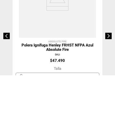
ABSOLUTE FIRE
Polera Ignífuga Henley FRHST NFPA Azul
Absolute Fire
SKU
:
$
47
.
490
Talla
S
＋
－
Agregar Al Carro