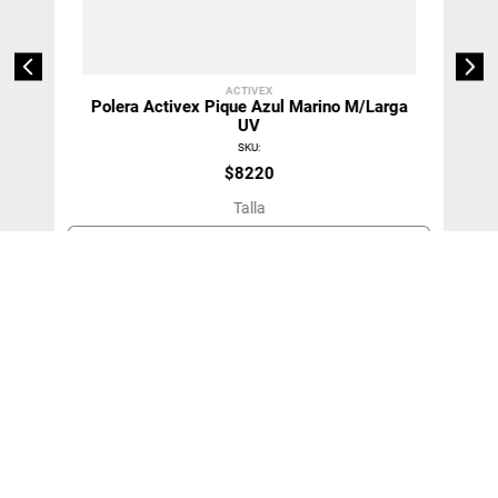
ACTIVEX
Polera Activex Pique Azul Marino M/Larga
UV
SKU
:
$
8220
Talla
S
＋
－
Agregar Al Carro