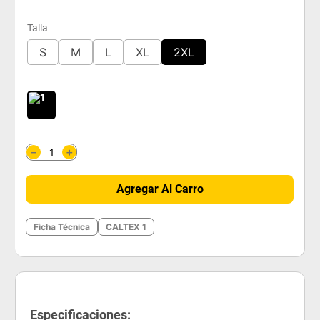
Talla
S
M
L
XL
2XL
＋
－
Agregar Al Carro
Ficha Técnica
CALTEX 1
Especificaciones: