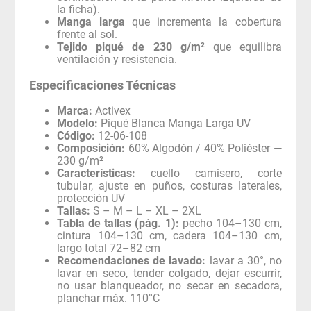
la ficha).
Manga larga
que incrementa la cobertura
frente al sol.
Tejido piqué de 230 g/m²
que equilibra
ventilación y resistencia.
Especificaciones Técnicas
Marca:
Activex
Modelo:
Piqué Blanca Manga Larga UV
Código:
12-06-108
Composición:
60% Algodón / 40% Poliéster —
230 g/m²
Características:
cuello camisero, corte
tubular, ajuste en puños, costuras laterales,
protección UV
Tallas:
S – M – L – XL – 2XL
Tabla de tallas (pág. 1):
pecho 104–130 cm,
cintura 104–130 cm, cadera 104–130 cm,
largo total 72–82 cm
Recomendaciones de lavado:
lavar a 30°, no
lavar en seco, tender colgado, dejar escurrir,
no usar blanqueador, no secar en secadora,
planchar máx. 110°C