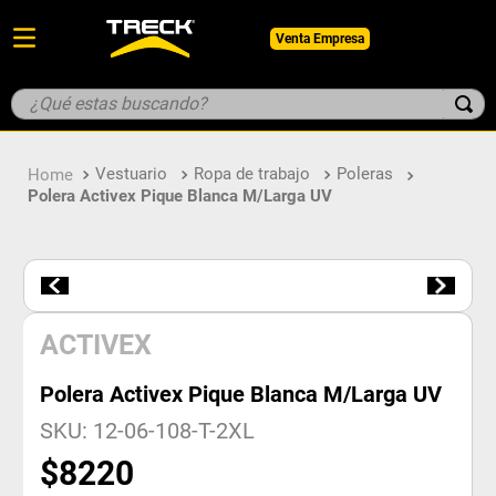
Venta Empresa
¿Qué estas buscando?
TÉRMINOS MÁS BUSCADOS
Vestuario
Ropa de trabajo
Poleras
1
.
botin
Polera Activex Pique Blanca M/Larga UV
2
.
pantalon
3
.
guantes
4
.
geologo
5
.
casco
ACTIVEX
Polera Activex Pique Blanca M/Larga UV
SKU
:
12-06-108-T-2XL
$
8220