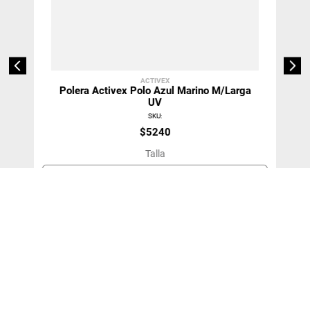
ACTIVEX
Polera Activex Polo Azul Marino M/Larga
UV
SKU
:
$
5240
Talla
S
＋
－
Agregar Al Carro