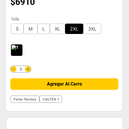
$
6910
Talla
S
M
L
XL
2XL
3XL
＋
－
Agregar Al Carro
Ficha Técnica
CALTEX 1