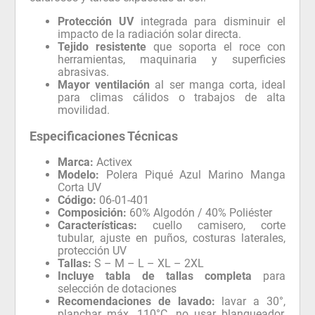
Protección UV
integrada para disminuir el
impacto de la radiación solar directa.
Tejido resistente
que soporta el roce con
herramientas, maquinaria y superficies
abrasivas.
Mayor ventilación
al ser manga corta, ideal
para climas cálidos o trabajos de alta
movilidad.
Especificaciones Técnicas
Marca:
Activex
Modelo:
Polera Piqué Azul Marino Manga
Corta UV
Código:
06-01-401
Composición:
60% Algodón / 40% Poliéster
Características:
cuello camisero, corte
tubular, ajuste en puños, costuras laterales,
protección UV
Tallas:
S – M – L – XL – 2XL
Incluye tabla de tallas completa
para
selección de dotaciones
Recomendaciones de lavado:
lavar a 30°,
planchar máx. 110°C, no usar blanqueador,