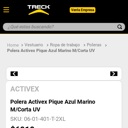
Venta Empresa
¿Qué estas buscando?
TÉRMINOS MÁS BUSCADOS
Vestuario
Ropa de trabajo
Poleras
1
.
botin
Polera Activex Pique Azul Marino M/Corta UV
2
.
pantalon
3
.
guantes
4
.
geologo
5
.
casco
ACTIVEX
Polera Activex Pique Azul Marino
M/Corta UV
SKU
:
06-01-401-T-2XL