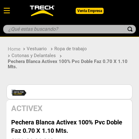
Venta Empresa
¿Qué estas buscando?
TÉRMINOS MÁS BUSCADOS
Vestuario
Ropa de trabajo
1
.
botin
Cotonas y Delantales
2
.
pantalon
Pechera Blanca Activex 100% Pvc Doble Faz 0.70 X 1.10
Mts.
3
.
guantes
4
.
geologo
5
.
casco
ACTIVEX
Pechera Blanca Activex 100% Pvc Doble
Faz 0.70 X 1.10 Mts.