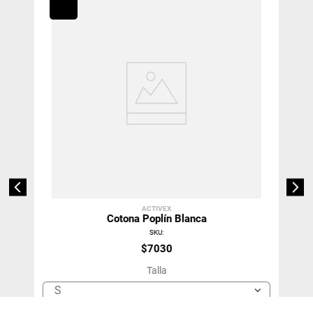
ACTIVEX
Cotona Poplín Blanca
SKU
:
$
7030
Talla
S