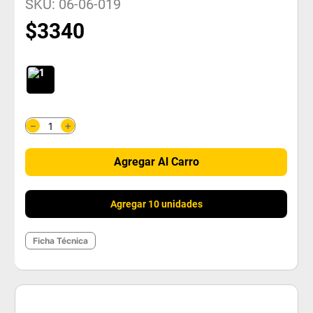
SKU
:
06-06-019
$
3340
＋
－
Agregar Al Carro
Agregar 10 unidades
Ficha Técnica