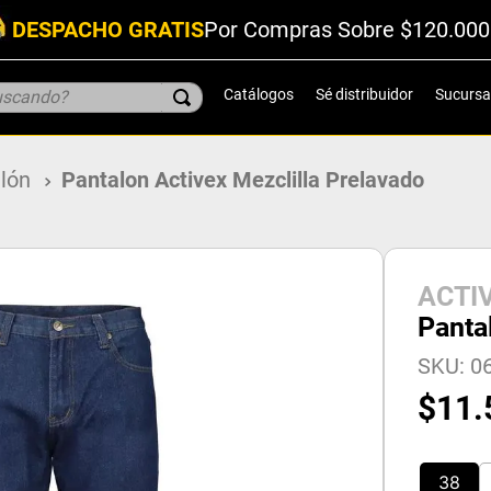
DESPACHO GRATIS
Por Compras Sobre $120.000
scando?
Catálogos
Sé distribuidor
Sucursa
lón
Pantalon Activex Mezclilla Prelavado
ACTI
Panta
SKU
:
06
$
11
.
38