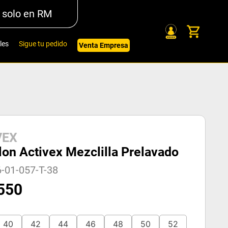
 solo en RM
les
Sigue tu pedido
Venta Empresa
VEX
lon Activex Mezclilla Prelavado
-01-057-T-38
550
40
42
44
46
48
50
52