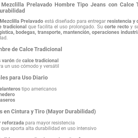
 Mezclilla Prelavado Hombre Tipo Jeans con Calce T
Durabilidad
Mezclilla Prelavado
está diseñado para entregar
resistencia y
e tradicional
que facilita el uso prolongado. Su
corte recto
y s
gística, bodegas, transporte, mantención, operaciones industri
dad.
bre de Calce Tradicional
s varón
de
calce tradicional
a un uso cómodo y versátil
ales para Uso Diario
delanteros
tipo americanos
onedero
traseros
s en Cintura y Tiro (Mayor Durabilidad)
or reforzada
para mayor resistencia
que aporta alta durabilidad en uso intensivo