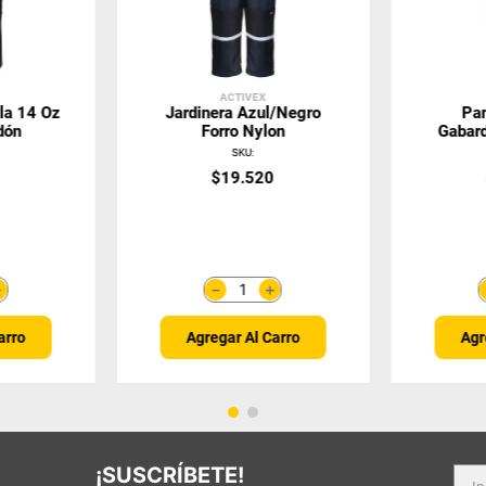
ACTIVEX
la 14 Oz
Jardinera Azul/Negro
Pan
dón
Forro Nylon
Gabard
Con 
SKU
:
0
$
19
.
520
＋
＋
－
arro
Agregar Al Carro
Agr
¡SUSCRÍBETE!