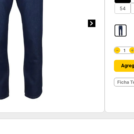
54
－
Agreg
Ficha T