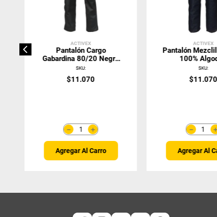
ACTIVEX
ACTIVEX
Pantalón Cargo
Pantalón Mezclil
Gabardina 80/20 Negro
100% Algo
Con Protección UV
SKU
:
SKU
:
Activex
$
11
.
070
$
11
.
07
＋
－
－
Agregar Al Carro
Agregar Al C