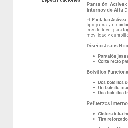
Pantalón Activex
Internos de Alta 
El
Pantalón Activex 
tipo jeans y un
calc
prenda ideal para
lo
movilidad y durabili
Diseño Jeans Hom
Pantalón jean
Corte recto
par
Bolsillos Funcion
Dos bolsillos 
Un bolsillo m
Dos bolsillos 
Refuerzos Interno
Cintura interi
Tiro reforzado