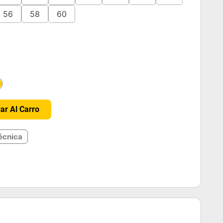
56
58
60
＋
ar Al Carro
écnica