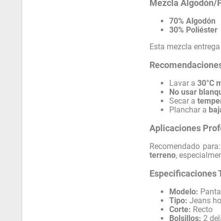
Mezcla Algodón/Po
70% Algodón
30% Poliéster
Esta mezcla entrega 
Recomendaciones
Lavar a
30°C 
No usar blanq
Secar a
tempe
Planchar a
baj
Aplicaciones Prof
Recomendado para
terreno
, especialme
Especificaciones 
Modelo:
Pantal
Tipo:
Jeans hom
Corte:
Recto
Bolsillos:
2 del