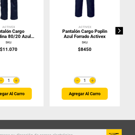
ACTIVEX
ACTIVEX
talón Cargo
Pantalón Cargo Poplin
ina 80/20 Azul
Azul Forrado Activex
Protección UV
SKU
:
SKU
:
Activex
$
11
.
070
$
8450
＋
＋
－
－
egar Al Carro
Agregar Al Carro