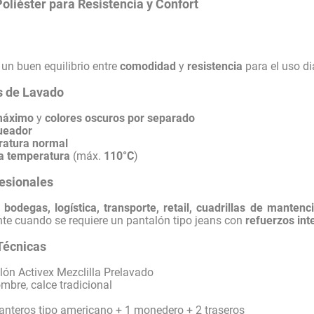
liéster para Resistencia y Confort
un buen equilibrio entre
comodidad
y
resistencia
para el uso di
 de Lavado
máximo
y
colores oscuros por separado
ueador
ratura normal
a temperatura
(máx.
110°C
)
esionales
:
bodegas, logística, transporte, retail, cuadrillas de mantenc
nte cuando se requiere un pantalón tipo jeans con
refuerzos int
Técnicas
ón Activex Mezclilla Prelavado
bre, calce tradicional
anteros tipo americano + 1 monedero + 2 traseros