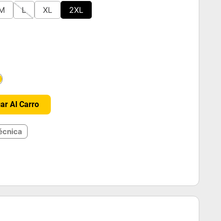
M
L
XL
2XL
＋
ar Al Carro
écnica