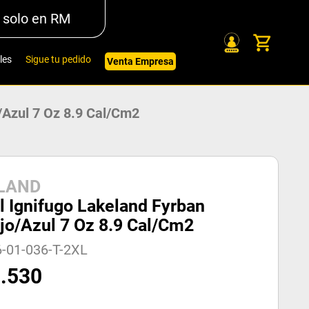
 solo en RM
les
Sigue tu pedido
Venta Empresa
/Azul 7 Oz 8.9 Cal/cm2
LAND
l Ignifugo Lakeland Fyrban
jo/Azul 7 Oz 8.9 Cal/cm2
-01-036-T-2XL
9
.
530