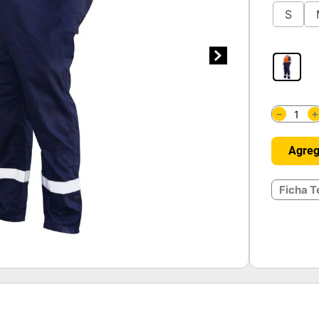
S
－
Agreg
Ficha T