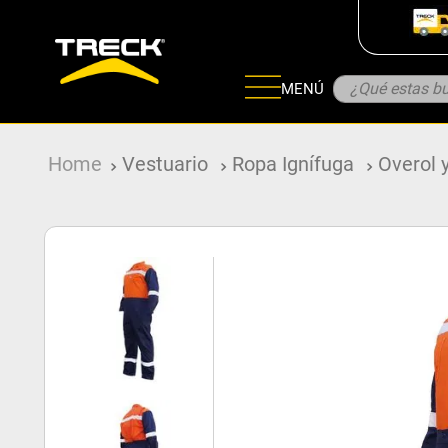
¿Qué estas bu
MENÚ
ADOS
Vestuario
Ropa Ignífuga
Overol 