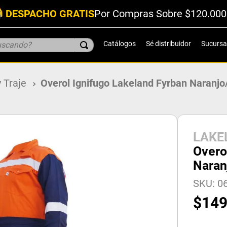
DESPACHO GRATIS
Por Compras Sobre $120.000
scando?
Catálogos
Sé distribuidor
Sucursa
y Traje
Overol Ignifugo Lakeland Fyrban Naranjo
LAKE
Overo
Naran
SKU
:
06
$
14