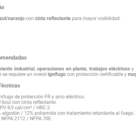
ño
azul/naranjo
con
cinta reflectante
para mayor visibilidad.
comendadas
iento industrial
,
operaciones en planta
,
trabajos eléctricos
y 
e se requiere un overol
ignífugo
con protección certificable y
may
Técnicas
nífugo de protección FR y arco eléctrico.
Azul con cinta reflectante.
PV 8,9 cal/cm² / HRC 2.
 algodón / 12% poliamida con tratamiento retardante al fuego.
:
NFPA 2112 / NFPA 70E.