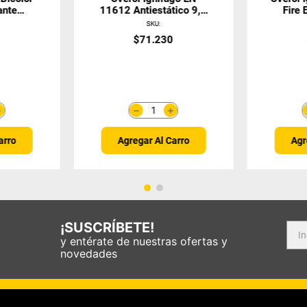
ante
11612 Antiestático 9,5
Fire
zul
Cal Bicolor
9
SKU
:
0
$
71
.
230
＋
＋
－
arro
Agregar Al Carro
Agr
¡SUSCRÍBETE!
y entérate de nuestras ofertas y
novedades