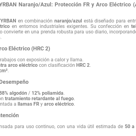
FYRBAN Naranjo/Azul: Protección FR y Arco Eléctrico 
 FYRBAN
en combinación
naranjo/azul
está diseñado para ent
trico
en entornos industriales exigentes. Su confección en
te
 lo convierte en una prenda robusta para uso diario, incorpora
.
rco Eléctrico (HRC 2)
rabajos con exposición a calor y llama.
tra arco eléctrico
con clasificación
HRC 2
.
/cm²
.
to Desempeño
88% algodón
/
12% poliamida
.
on
tratamiento retardante al fuego
.
entada a
llamas FR
y
arco eléctrico
.
ntención
nsada para uso continuo, con una vida útil estimada de
50 a