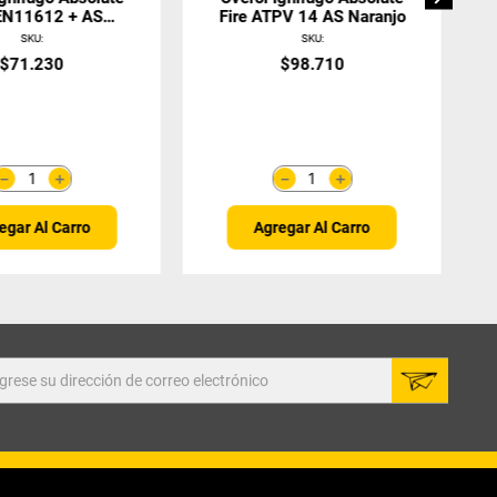
 EN11612 + AS
Fire ATPV 14 AS Naranjo
,5cal Azul
SKU
:
SKU
:
$
71
.
230
$
98
.
710
＋
＋
－
－
egar Al Carro
Agregar Al Carro