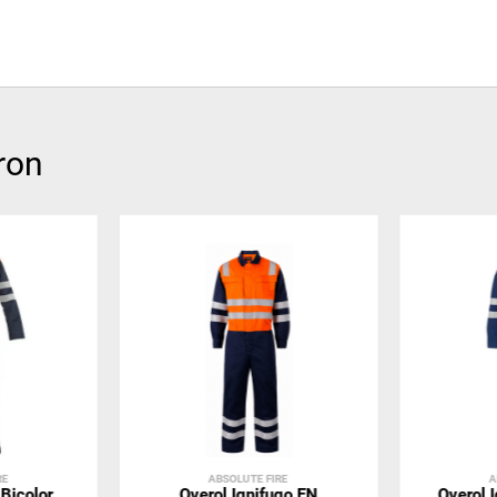
ron
RE
ABSOLUTE FIRE
A
 Bicolor
Overol Ignifugo EN
Overol 