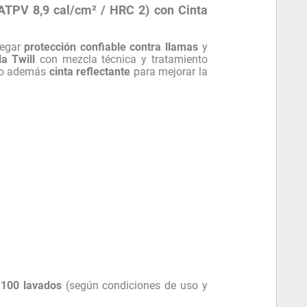
(ATPV 8,9 cal/cm² / HRC 2) con Cinta
regar
protección confiable contra llamas
y
la Twill
con mezcla técnica y tratamiento
ndo además
cinta reflectante
para mejorar la
 100 lavados
(según condiciones de uso y