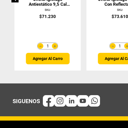
Antiestático 9,5 Cal
Con Reflect
Absolute Fire
Naranja/A
SKU
:
SKU
:
$
71
.
230
$
73
.
61
＋
－
－
Agregar Al Carro
Agregar Al C