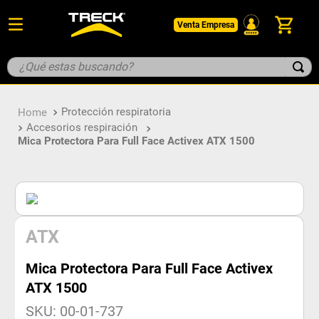
Venta Empresa
¿Qué estas buscando?
TÉRMINOS MÁS BUSCADOS
Protección respiratoria
1
.
botin
Accesorios respiración
2
.
pantalon
Mica Protectora Para Full Face Activex ATX 1500
3
.
guantes
4
.
geologo
5
.
casco
ATX
Mica Protectora Para Full Face Activex
ATX 1500
SKU
:
00-01-737