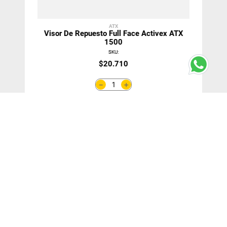
ATX
Visor De Repuesto Full Face Activex ATX
1500
SKU
:
$
20
.
710
＋
－
Agregar Al Carro
¡SUSCRÍBETE!
y entérate de nuestras ofertas y novedades