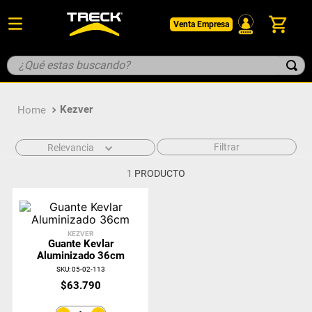
Venta Empresa
¿Qué estas buscando?
TÉRMINOS MÁS BUSCADOS
Kezver
1
.
botin
2
.
guantes
Filtrar
Relevancia
3
.
pantalon
1
PRODUCTO
4
.
geologo
5
.
casco
KEZVER
Guante Kevlar
Aluminizado 36cm
SKU
:
05-02-113
$
63
.
790