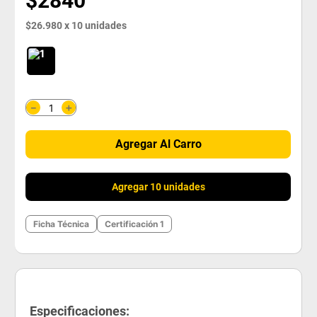
$
2840
$
26
.
980
x
10
unidades
＋
－
Agregar Al Carro
Agregar 10 unidades
Ficha Técnica
Certificación 1
Especificaciones: