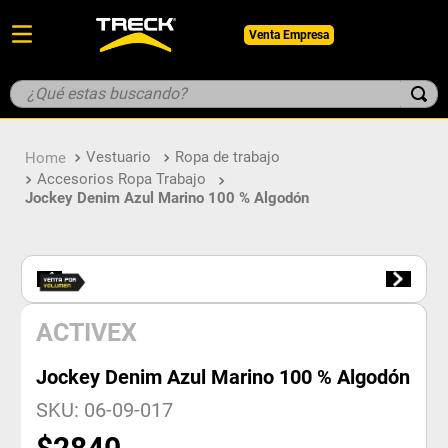
Venta Empresa
¿Qué estas buscando?
TÉRMINOS MÁS BUSCADOS
Vestuario
Ropa de trabajo
1
.
botin
Accesorios Ropa Trabajo
2
.
guantes
Jockey Denim Azul Marino 100 % Algodón
3
.
pantalon
4
.
geologo
5
.
casco
ACTIVEX
Jockey Denim Azul Marino 100 % Algodón
SKU
:
06-09-017